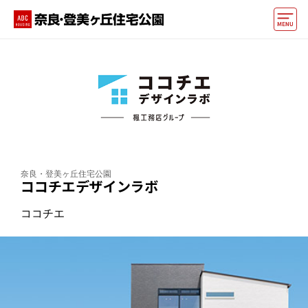
モデルハウス
動画でモデルハウス見学
イベント情報・プレゼント
アクセス
奈良・登美ヶ丘住宅公園
好みからモデルハウスを探す
ココチエデザインラボ
住まいづくりお役立ち情報
ココチエ
他の展示場
ABCハウジングトップ
マイページ
アカウント登録