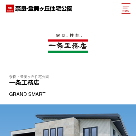
モデルハウス
動画でモデルハウス見学
イベント情報・プレゼント
アクセス
奈良・登美ヶ丘住宅公園
好みからモデルハウスを探す
一条工務店
住まいづくりお役立ち情報
GRAND SMART
他の展示場
ABCハウジングトップ
マイページ
アカウント登録