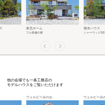
ズ
泉北ホーム
積水ハウス
フル装備の家
シャーウッドDESI
他の会場でも一条工務店の
モデルハウスをご覧いただけます
ウェルビーみのお
ウェルビーみ