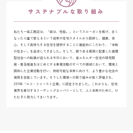
サステナブルな取り組み
私たち一条工務店は、「家は、性能。」というスローガンを掲げ、古く
なったら建て替えるという従来の住宅スタイルから脱却し、健康、安
心、そして長持ちする住宅を提供することに徹底的にこだわり、「本物
の住まい」を追求してきました。そして、限りある資源に配慮した循環
型社会への転換が迫られる今日において、省エネルギー住宅の研究開
発・普及推進をはじめとする事業活動のすべての領域において、環境と
調和した企業活動を行い、持続可能な未来に向けて、より豊かな社会の
実現を目指しています。そうした環境への取り組みが高く評価され、
2011年「エコ・ファースト企業」に認定されました。これからも、住宅
業界を牽引するリーディングカンパニーとして、人と未来のために、ひ
たむきに努力してまいります。