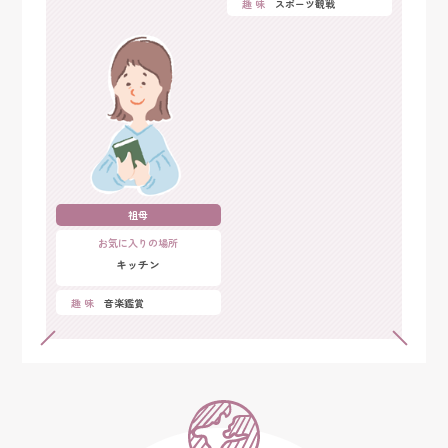
趣 味
スポーツ観戦
祖母
お気に入りの場所
キッチン
趣 味
音楽鑑賞