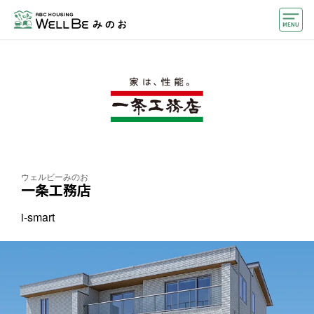
モデルハウス
住宅会社・ハウスメーカー
おうちカウンター
イベント情報・プレゼント
アクセス
ウェルビーみのお
一条工務店
好みからモデルハウスを探す
i-smart
住まいづくりお役立ち情報
他のABCハウジング
ABCハウジングトップ
マイページ
アカウント登録