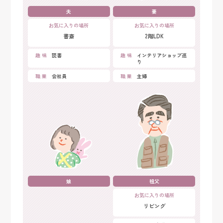
夫
妻
お気に入りの場所
お気に入りの場所
書斎
2階LDK
趣 味
読書
趣 味
インテリアショップ巡
り
職 業
会社員
職 業
主婦
娘
祖父
お気に入りの場所
リビング