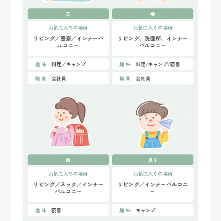
夫
妻
お気に入りの場所
お気に入りの場所
リビング／書斎／インナーバ
リビング、洗面所、インナー
ルコニー
バルコニー
趣 味
料理／キャンプ
趣 味
料理/キャンプ/読書
職 業
会社員
職 業
会社員
娘
息子
お気に入りの場所
お気に入りの場所
リビング／ヌック／インナー
リビング／インナーバルコニ
バルコニー
ー
趣 味
読書
趣 味
キャンプ