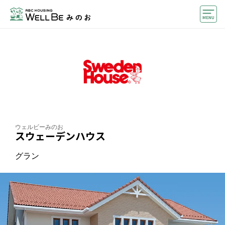
モデルハウス
住宅会社・ハウスメーカー
おうちカウンター
イベント情報・プレゼント
アクセス
ウェルビーみのお
スウェーデンハウス
好みからモデルハウスを探す
グラン
住まいづくりお役立ち情報
他のABCハウジング
ABCハウジングトップ
マイページ
アカウント登録