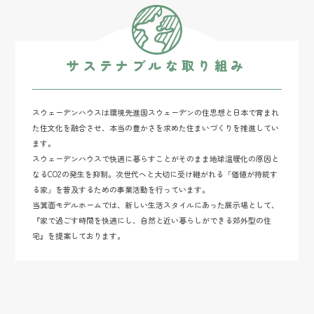
サステナブルな取り組み
スウェーデンハウスは環境先進国スウェーデンの住思想と日本で育まれ
た住文化を融合させ、本当の豊かさを求めた住まいづくりを推進してい
ます。
スウェーデンハウスで快適に暮らすことがそのまま地球温暖化の原因と
なるCO2の発生を抑制。次世代へと大切に受け継がれる「価値が持続す
る家」を普及するための事業活動を行っています。
当箕面モデルホームでは、新しい生活スタイルにあった展示場として、
『家で過ごす時間を快適にし、自然と近い暮らしができる郊外型の住
宅』を提案しております。