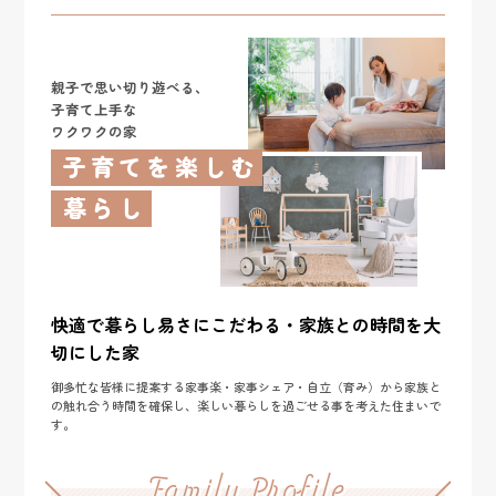
親子で思い切り遊べる、
子育て上手な
ワクワクの家
子育てを楽しむ
暮らし
快適で暮らし易さにこだわる・家族との時間を大
切にした家
御多忙な皆様に提案する家事楽・家事シェア・自立（育み）から家族と
の触れ合う時間を確保し、楽しい暮らしを過ごせる事を考えた住まいで
す。
Family Profile