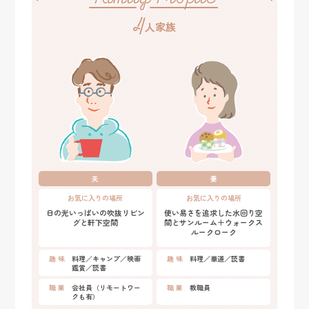
4
人家族
夫
妻
お気に入りの場所
お気に入りの場所
日の光いっぱいの吹抜リビン
使い易さを追求した水回り空
グと軒下空間
間とサンルーム＋ウォークス
ルークローク
趣 味
料理／キャンプ／映画
趣 味
料理／華道／読書
鑑賞／読書
職 業
会社員（リモートワー
職 業
教職員
クも有）