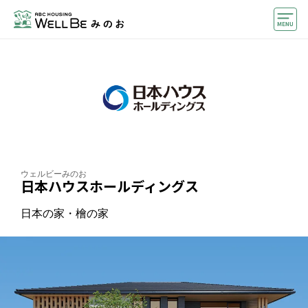
モデルハウス
住宅会社・ハウスメーカー
おうちカウンター
イベント情報・プレゼント
アクセス
ウェルビーみのお
日本ハウスホールディングス
好みからモデルハウスを探す
日本の家・檜の家
住まいづくりお役立ち情報
他のABCハウジング
ABCハウジングトップ
マイページ
アカウント登録