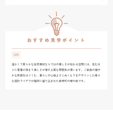
おすすめ見学ポイント
LDK
温かくて柔らかな自然素材ならではの優しさが伝わる空間には、住むほ
どに愛着が深まり美しさが増す上質な雰囲気が漂います。ご家族の健や
かな笑顔をはぐくむ、暮らしの心地よさとぬくもりをデザインした様々
な設計アイデアが随所に盛り込まれた新時代の檜の家です。