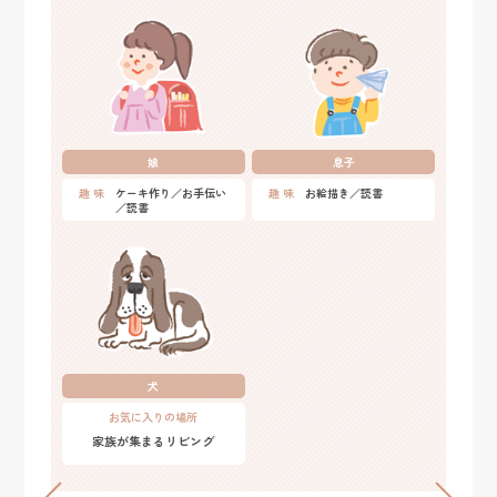
娘
息子
趣 味
ケーキ作り／お手伝い
趣 味
お絵描き／読書
／読書
犬
お気に入りの場所
家族が集まるリビング