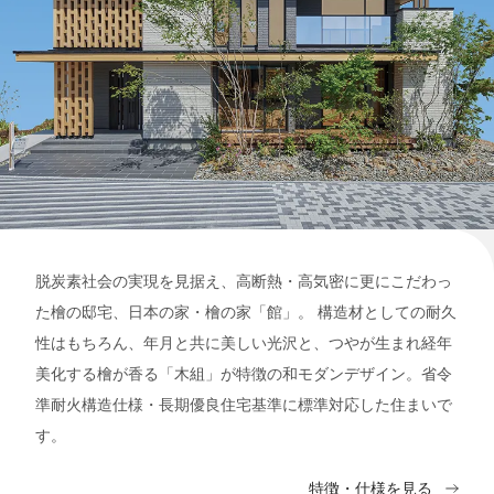
脱炭素社会の実現を見据え、高断熱・高気密に更にこだわっ
た檜の邸宅、日本の家・檜の家「館」。 構造材としての耐久
性はもちろん、年月と共に美しい光沢と、つやが生まれ経年
美化する檜が香る「木組」が特徴の和モダンデザイン。省令
準耐火構造仕様・長期優良住宅基準に標準対応した住まいで
す。
特徴・仕様を見る