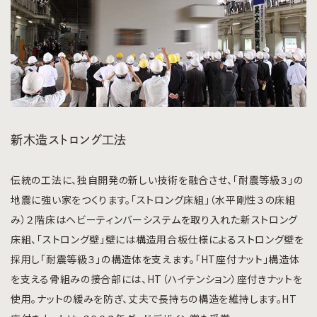
新木造ストロング工法
伝統の工法に、独自開発の新しい技術を融合させ、「耐震等級３」の
地震に強い家をつくります。「ストロング床組」（水平剛性３の床組
み）２階床はヘビーティンバーシステムを取り入れた新ストロング
床組、「ストロング壁」壁には構造用合板仕様によるストロング壁を
採用し「耐震等級３」の構造体を支えます。「HT座付ナット」構造体
を支える骨組みの接合部には、HT（ハイテンション）座付きナットを
使用。ナットの緩みを防ぎ、丈夫で長持ちの構造を維持します。HT