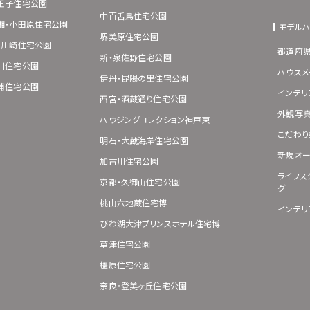
王子住宅公園
中百舌鳥住宅公園
湘・小田原住宅公園
モデル
堺美原住宅公園
･川崎住宅公園
都道府
新・泉佐野住宅公園
川住宅公園
ハウスメ
伊丹・昆陽の里住宅公園
浦住宅公園
インテリ
西宮・酒蔵通り住宅公園
外観写
ハウジングコレクション神戸東
こだわり
明石・大蔵海岸住宅公園
新規オー
加古川住宅公園
ライフス
京都・久御山住宅公園
グ
桃山六地蔵住宅博
インテリ
びわ湖大津プリンスホテル住宅博
草津住宅公園
橿原住宅公園
奈良・登美ヶ丘住宅公園