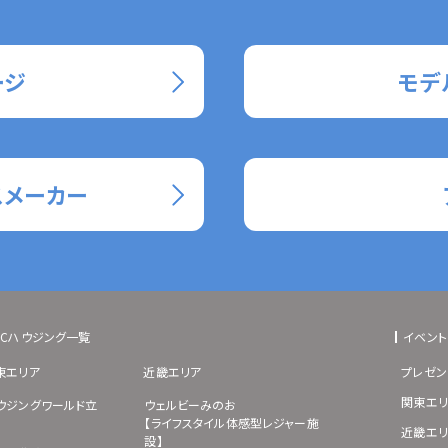
ージ
モデ
スメーカー
BCハウジング一覧
イベント
東エリア
近畿エリア
プレゼン
関東エリ
ウジングワールド立
ウェルビーみのお
【ライフスタイル体感型レジャー施
近畿エリ
設】