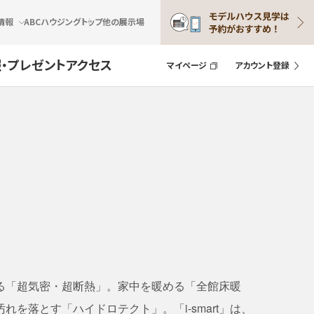
情報
ABCハウジングトップ
他の展示場
・プレゼント
アクセス
マイページ
アカウント登録
る「超気密・超断熱」。家中を暖める「全館床暖
れを落とす「ハイドロテクト」。「i-smart」は、