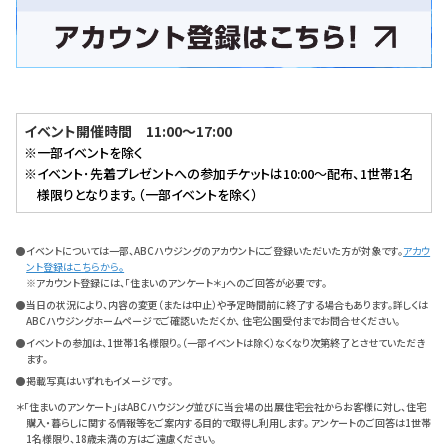
イベント開催時間 11:00～17:00
※一部イベントを除く
※イベント･先着プレゼントへの参加チケットは10:00～配布、1世帯1名
様限りとなります。（一部イベントを除く）
●イベントについては一部、ABCハウジングのアカウントにご登録いただいた方が対象です。
アカウ
ント登録はこちらから。
※アカウント登録には、「住まいのアンケート＊」へのご回答が必要です。
●当日の状況により、内容の変更（または中止）や予定時間前に終了する場合もあります。詳しくは
ABCハウジングホームページでご確認いただくか、 住宅公園受付までお問合せください。
●イベントの参加は、1世帯1名様限り。（一部イベントは除く）なくなり次第終了とさせていただき
ます。
●掲載写真はいずれもイメージです。
＊「住まいのアンケート」はABCハウジング並びに当会場の出展住宅会社からお客様に対し、住宅
購入・暮らしに関する情報等をご案内する目的で取得し利用します。 アンケートのご回答は1世帯
1名様限り、18歳未満の方はご遠慮ください。