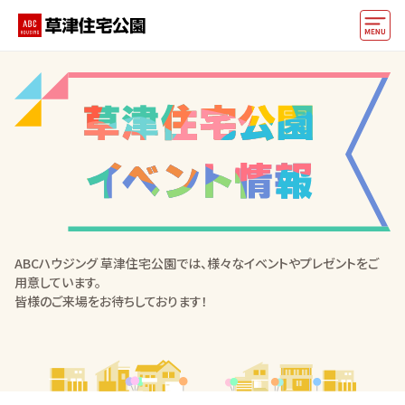
モデルハウス
住宅会社・ハウスメーカー
動画でモデルハウス見学
イベント情報・プレゼント
アクセス
ABCハウジング 草津住宅公園では、様々なイベントやプレゼントをご
好みからモデルハウスを探す
用意しています。
皆様のご来場をお待ちしております！
住まいづくりお役立ち情報
他の展示場
ABCハウジングトップ
マイページ
アカウント登録