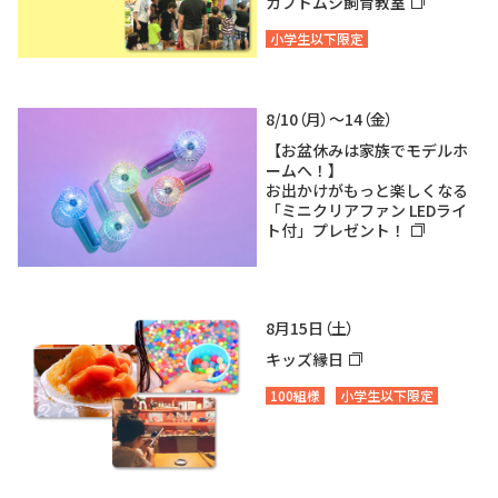
カブトムシ飼育教室
小学生以下限定
8/10（月）～14（金）
【お盆休みは家族でモデルホ
ームへ！】
お出かけがもっと楽しくなる
「ミニクリアファン LEDライ
ト付」プレゼント！
8月15日（土）
キッズ縁日
100組様
小学生以下限定