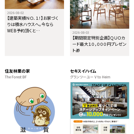
2026-08-02
【建築実績ＮＯ．１！】お家づく
りは積水ハウスへ。今なら
WEB予約頂くと…
2026-08-03
【期間限定特別企画】ＱＵＯカ
ード最大１０，０００円プレゼン
ト🎁
住友林業の家
セキスイハイム
The Forest BF
グランツーユー V to Heim