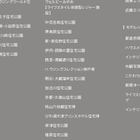
関東エリ
ウジングワールド立
ウェルビーみのお
【ライフスタイル体感型レジャー施
近畿エリ
設】
王子住宅公園
中百舌鳥住宅公園
湘・小田原住宅公園
モデル
堺美原住宅公園
･川崎住宅公園
都道府
新・泉佐野住宅公園
川住宅公園
ハウスメ
伊丹・昆陽の里住宅公園
浦住宅公園
インテリ
西宮・酒蔵通り住宅公園
外観写
ハウジングコレクション神戸東
こだわり
明石・大蔵海岸住宅公園
新規オー
加古川住宅公園
ライフス
京都・久御山住宅公園
グ
桃山六地蔵住宅博
インテリ
びわ湖大津プリンスホテル住宅博
草津住宅公園
橿原住宅公園