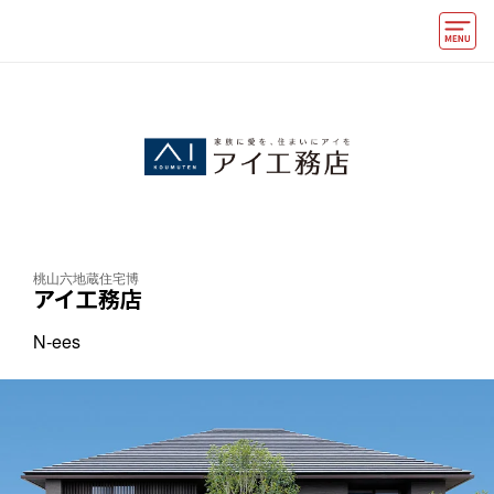
モデルハウス
住宅会社・ハウスメーカー
イベント情報・プレゼント
アクセス
桃山六地蔵住宅博
好みからモデルハウスを探す
アイ工務店
住まいづくりお役立ち情報
N-ees
他の展示場
ABCハウジングトップ
マイページ
アカウント登録