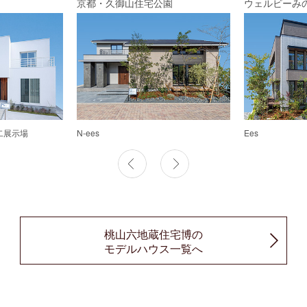
京都・久御山住宅公園
ウェルビーみ
第二展示場
N-ees
Ees
桃山六地蔵住宅博の
モデルハウス一覧へ