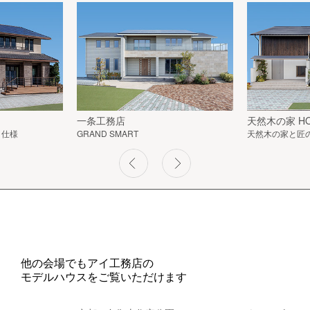
一条工務店
天然木の家 HO
」仕様
GRAND SMART
天然木の家と匠
他の会場でもアイ工務店の
モデルハウスをご覧いただけます