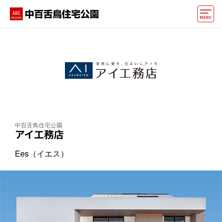
モデルハウス
住宅会社・ハウスメーカー
イベント情報・プレゼント
アクセス
中百舌鳥住宅公園
好みからモデルハウスを探す
アイ工務店
住まいづくりお役立ち情報
Ees（イエス）
他の展示場
ABCハウジングトップ
マイページ
アカウント登録