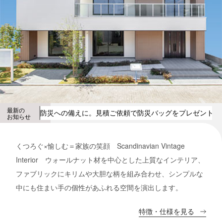
最新の
防災への備えに。見積ご依頼で防災バッグをプレゼント
防
お知らせ
くつろぐ×愉しむ＝家族の笑顔 Scandinavian Vintage
Interior ウォールナット材を中心とした上質なインテリア、
ファブリックにキリムや大胆な柄を組み合わせ、シンプルな
中にも住まい手の個性があふれる空間を演出します。
特徴・仕様を見る