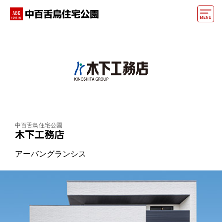
モデルハウス
住宅会社・ハウスメーカー
イベント情報・プレゼント
アクセス
中百舌鳥住宅公園
好みからモデルハウスを探す
木下工務店
住まいづくりお役立ち情報
アーバングランシス
他の展示場
ABCハウジングトップ
マイページ
アカウント登録