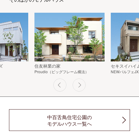
ズ
住友林業の家
セキスイハイ
Proudio（ビッグフレーム構法）
NEWパルフェJX
中百舌鳥住宅公園の
モデルハウス一覧へ