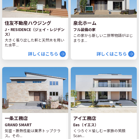
住友不動産ハウジング
泉北ホーム
J・RESIDENCE（ジェイ・レジデン
フル装備の家
ス）
この家から新しい二世帯物語がはじ
大きく張り出した軒と天然木を用い
まりま...
た水平...
詳しくはこちら
詳しくはこちら
一条工務店
アイ工務店
GRAND SMART
Ees（イエス）
気密・断熱性能は業界トップクラ
くつろぐ×愉しむ＝家族の笑顔
ス。その...
Scan...