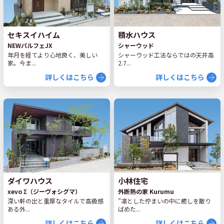
セキスイハイム
積水ハウス
NEWパルフェJX
シャーウッド
年月を経てより心地良く、美しい
シャーウッド工法ならではの天井高
家。今ま...
2.7...
詳しくはこちら
詳しくはこちら
ダイワハウス
小林住宅
xevo Σ（ジーヴォシグマ）
外断熱の家 Kurumu
深い軒の出と重厚なタイルで高級感
”凛とした佇まいの中に癒しを散り
ある外...
ばめた...
詳しくはこちら
詳しくはこちら