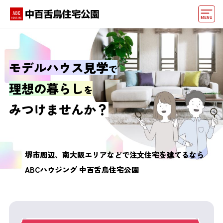
モデルハウス
住宅会社・ハウスメーカー
モデルハウス見学
で
イベント情報・プレゼント
理想の暮らし
を
アクセス
みつけませんか？
好みからモデルハウスを探す
住まいづくりお役立ち情報
堺市周辺、南大阪エリアなどで
注文住宅を建てるなら
ABCハウジング 中百舌鳥住宅公園
他の展示場
ABCハウジングトップ
マイページ
アカウント登録