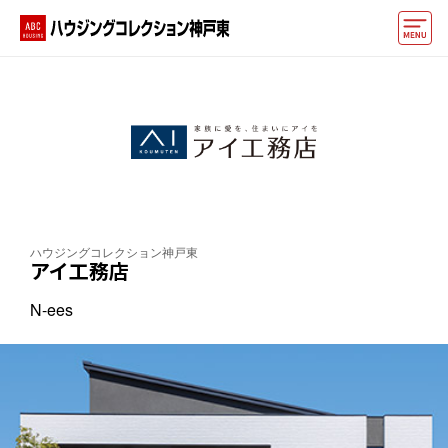
モデルハウス
イベント情報・プレゼント
アクセス
好みからモデルハウスを探す
ハウジングコレクション神戸東
住まいづくりお役立ち情報
アイ工務店
N-ees
他の展示場
ABCハウジングトップ
マイページ
アカウント登録