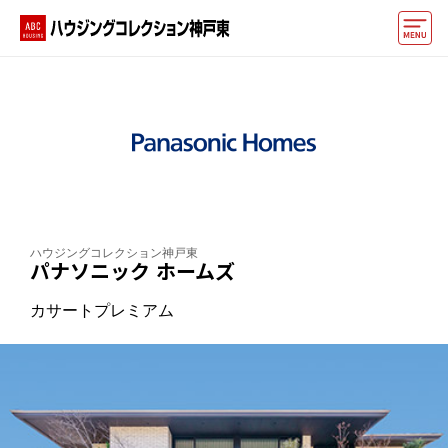
モデルハウス
イベント情報・プレゼント
アクセス
好みからモデルハウスを探す
ハウジングコレクション神戸東
住まいづくりお役立ち情報
パナソニック ホームズ
カサートプレミアム
他の展示場
ABCハウジングトップ
マイページ
アカウント登録