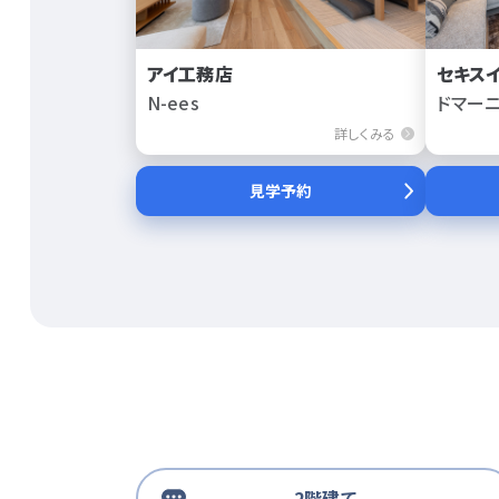
アイ工務店
セキス
N-ees
ドマー
詳しくみる
見学予約
2階建て