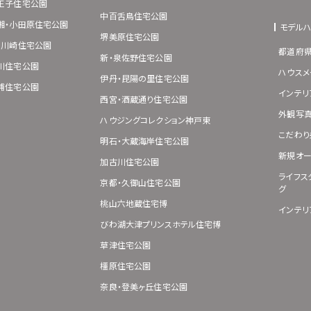
王子住宅公園
中百舌鳥住宅公園
湘・小田原住宅公園
モデル
堺美原住宅公園
･川崎住宅公園
都道府
新・泉佐野住宅公園
川住宅公園
ハウスメ
伊丹・昆陽の里住宅公園
浦住宅公園
インテリ
西宮・酒蔵通り住宅公園
外観写
ハウジングコレクション神戸東
こだわり
明石・大蔵海岸住宅公園
新規オー
加古川住宅公園
ライフス
京都・久御山住宅公園
グ
桃山六地蔵住宅博
インテリ
びわ湖大津プリンスホテル住宅博
草津住宅公園
橿原住宅公園
奈良・登美ヶ丘住宅公園