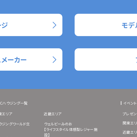
ージ
モデ
スメーカー
BCハウジング一覧
イベント
東エリア
近畿エリア
プレゼン
関東エリ
ウジングワールド立
ウェルビーみのお
【ライフスタイル体感型レジャー施
近畿エリ
設】