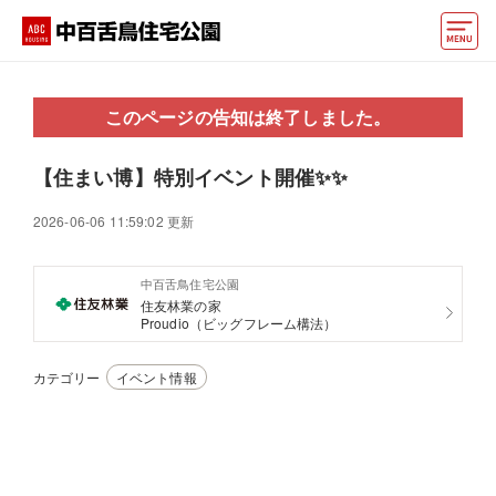
モデルハウス
このページの告知は終了しました。
住宅会社・ハウスメーカー
【住まい博】特別イベント開催✨✨
イベント情報・プレゼント
2026-06-06 11:59:02 更新
アクセス
中百舌鳥住宅公園
好みからモデルハウスを探す
住友林業の家
Proudio（ビッグフレーム構法）
住まいづくりお役立ち情報
カテゴリー
イベント情報
他の展示場
ABCハウジングトップ
マイページ
アカウント登録