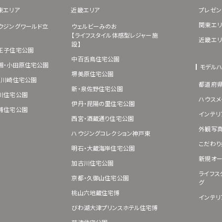
東エリア
近畿エリア
プレゼン
関東エリ
ウジングワールド立
ウェルビーみのお
【ライフスタイル体感型レジャー施
近畿エリ
設】
王子住宅公園
中百舌鳥住宅公園
湘・小田原住宅公園
モデル
堺美原住宅公園
･川崎住宅公園
都道府
新・泉佐野住宅公園
川住宅公園
ハウスメ
伊丹・昆陽の里住宅公園
浦住宅公園
インテリ
西宮・酒蔵通り住宅公園
外観写
ハウジングコレクション神戸東
こだわり
明石・大蔵海岸住宅公園
新規オー
加古川住宅公園
ライフス
京都・久御山住宅公園
グ
桃山六地蔵住宅博
インテリ
びわ湖大津プリンスホテル住宅博