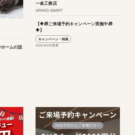
一条工務店
GRAND SMART
【🔶🎁ご来場予約キャンペーン実施中🎁
🔶】
キャンペーン・特典
2026/08/08更新
井ホームの設