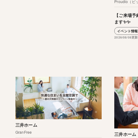
Proudio
【ご来場予
ます✨✨
イベント情報
2026/08/08更新
三井ホーム
GranFree
三井ホーム