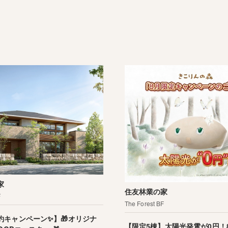
家
住友林業の家
F
The Forest BF
約キャンペーン✨】🎁オリジナ
【限定5棟】太陽光発電が0円！