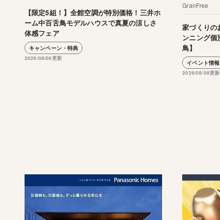
GranFree
【限定5組！】全館空調が特別価格！三井ホ
ーム中百舌鳥モデルハウスで真夏の涼しさ
家づくりの
体感フェア
ンニング個
鳥】
キャンペーン・特典
2026/08/08更新
イベント情報
2026/08/08更新