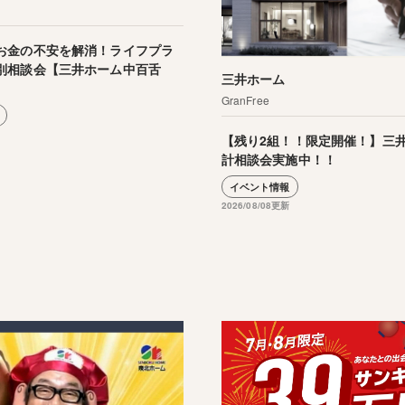
お金の不安を解消！ライフプラ
別相談会【三井ホーム中百舌
三井ホーム
GranFree
【残り2組！！限定開催！】三
計相談会実施中！！
イベント情報
2026/08/08更新