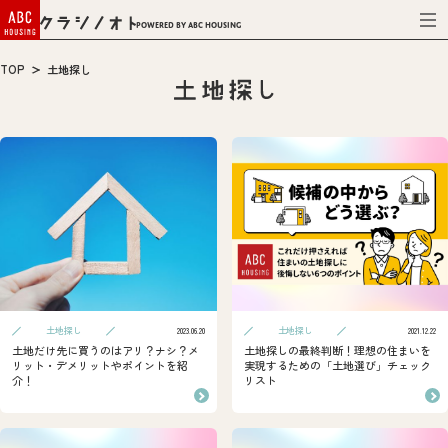
Powered by ABC HOUSING
TOP
土地探し
土地探し
土地探し
2023.06.20
2021.12.22
土地だけ先に買うのはアリ？ナシ？メ
土地探しの最終判断！理想の住まいを
リット・デメリットやポイントを紹
実現するための「土地選び」チェック
介！
リスト