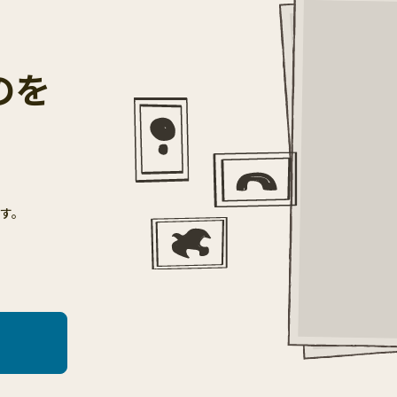
のを
す。