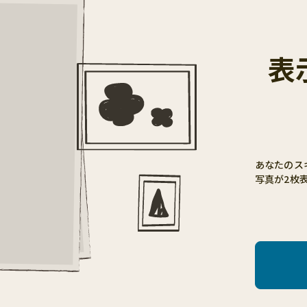
表
あなたのス
写真が2枚