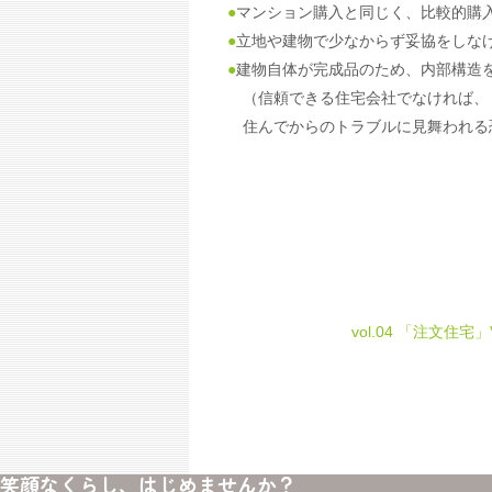
●
マンション購入と同じく、比較的購
●
立地や建物で少なからず妥協をしな
●
建物自体が完成品のため、内部構造
（信頼できる住宅会社でなければ、
住んでからのトラブルに見舞われる
vol.04 「注文住
笑顔なくらし、はじめませんか？