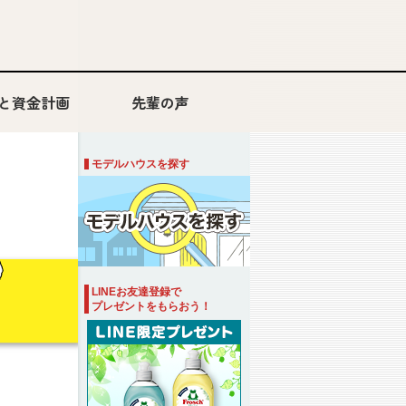
と資金計画
先輩の声
「注文住宅」VS「建売住宅」
モデルハウスを探す
LINEお友達登録で
プレゼントをもらおう！