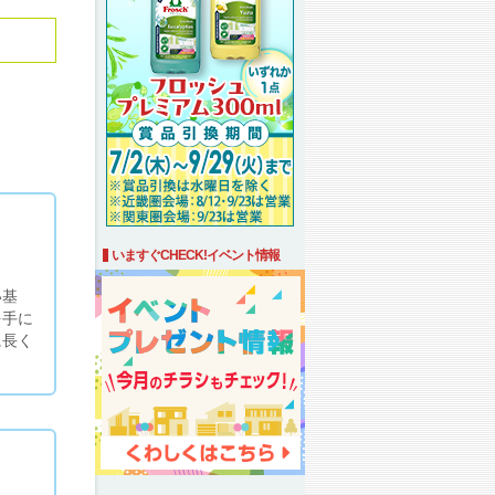
いますぐCHECK!イベント情報
い基
を手に
に長く