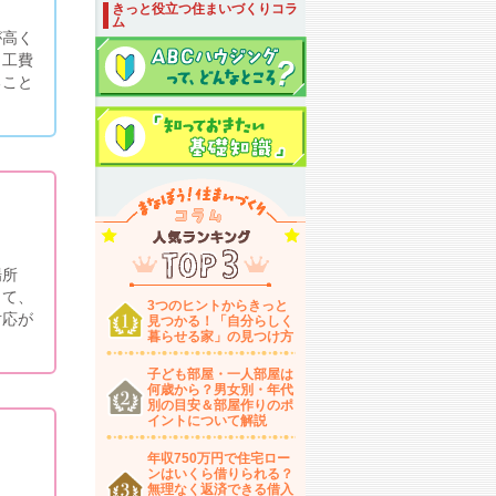
きっと役立つ住まいづくりコラ
ム
が高く
と工費
ること
場所
って、
3つのヒントからきっと
対応が
見つかる！「自分らしく
暮らせる家」の見つけ方
子ども部屋・一人部屋は
何歳から？男女別・年代
別の目安＆部屋作りのポ
イントについて解説
年収750万円で住宅ロー
ンはいくら借りられる？
無理なく返済できる借入