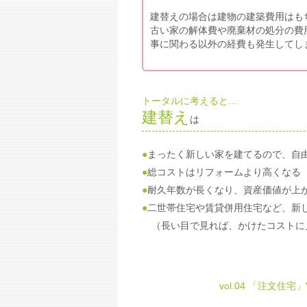
建替えの場合は建物の建築費用はも
古い家の解体費や廃棄材の処分の費
事に関わる以外の経費も発生してし
トータルに考えると…
建替え
は
●
まったく新しい家を建てるので、自
●
総コストはリフォームより高くなる
●
耐久年数が長くなり、資産価値が上
●
二世帯住宅や賃貸併用住宅など、新
（長い目で見れば、かけたコストに
vol.04 「注文住