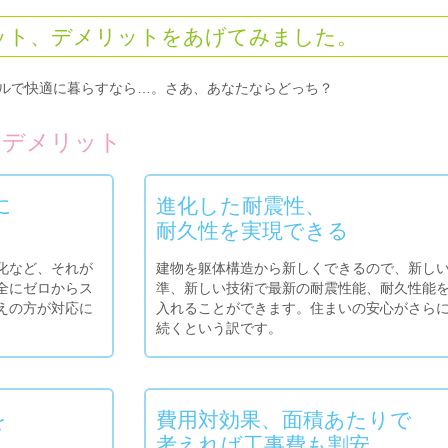
ット、デメリットをあげてみました。
ルで快適に暮らすなら…。さあ、あなたならどっち？
・
デメリット
に
進化した耐震性、
耐久性を実現できる
化など、それが
建物を躯体構造から新しくできるので、新し
全にゼロからス
準、新しい技術で最新の耐震性能、耐久性能
えの方が対応に
入れることができます。住まいの安心がさら
続くという訳です。
を
費用対効果、面積あたりで
考えれば工事費も割安