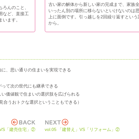
古い家の解体から新しい家の完成まで、家族
ちろんのこと、
いったん別の場所に移らないといけないのは
用など、直接工
上に面倒です。引っ越しを2回繰り返すという
まいます。
から。
由に、思い通りの住まいを実現できる
がって次の世代にも継承できる
しい価値観で住まいの選択肢を広げられる
見合うおトクな選択ということもできる）
宅」VS「建売住宅」②
vol.05 「建替え」VS「リフォーム」②