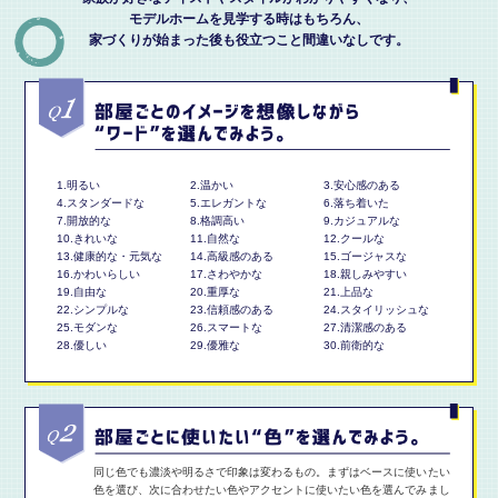
モデルホームを見学する時はもちろん、
家づくりが始まった後も役立つこと間違いなしです。
1.明るい
2.温かい
3.安心感のある
4.スタンダードな
5.エレガントな
6.落ち着いた
7.開放的な
8.格調高い
9.カジュアルな
10.きれいな
11.自然な
12.クールな
13.健康的な・元気な
14.高級感のある
15.ゴージャスな
16.かわいらしい
17.さわやかな
18.親しみやすい
19.自由な
20.重厚な
21.上品な
22.シンプルな
23.信頼感のある
24.スタイリッシュな
25.モダンな
26.スマートな
27.清潔感のある
28.優しい
29.優雅な
30.前衛的な
同じ色でも濃淡や明るさで印象は変わるもの。まずはベースに使いたい
色を選び、次に合わせたい色やアクセントに使いたい色を選んでみまし