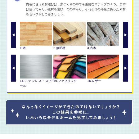
内装に使う素材選びは、家づくりの中でも重要なステップの１つ。まず
は使ってみたい素材を選び、その中から、それぞれの部屋にあった素材
をセレクトしてみましょう。
アン
1.木
2.無垢材
3.古木
4.合板
とう）
14.ステンレス・スチ
15.ファブリック
16.レザー
17.ガラス
ール