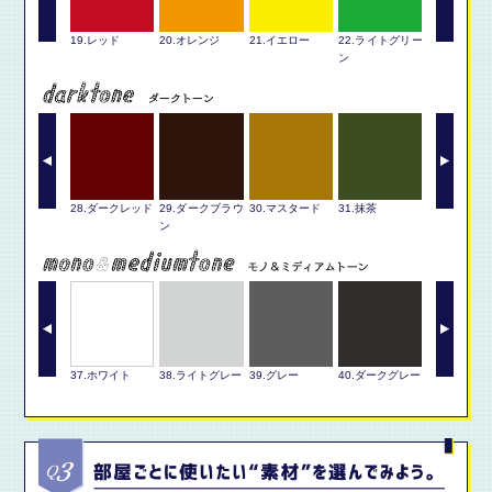
.バイオレット
19.レッド
20.オレンジ
21.イエロー
22.ライトグリー
23.グリーン
ン
.ダークバイオ
28.ダークレッド
29.ダークブラウ
30.マスタード
31.抹茶
32.ダーク
ット
ン
ン
.ゴールド
37.ホワイト
38.ライトグレー
39.グレー
40.ダークグレー
41.ブラック