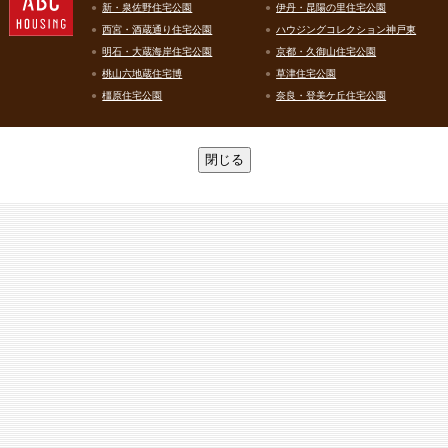
新・泉佐野住宅公園
伊丹・昆陽の里住宅公園
西宮・酒蔵通り住宅公園
ハウジングコレクション神戸東
明石・大蔵海岸住宅公園
京都・久御山住宅公園
桃山六地蔵住宅博
草津住宅公園
橿原住宅公園
奈良・登美ケ丘住宅公園