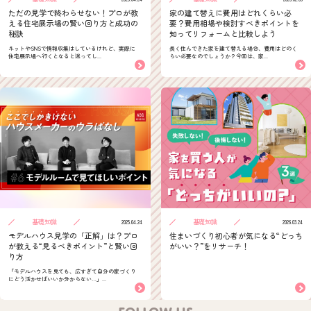
ただの見学で終わらせない！プロが教
家の建て替えに費用はどれくらい必
える住宅展示場の賢い回り方と成功の
要？費用相場や検討すべきポイントを
秘訣
知ってリフォームと比較しよう
ネットやSNSで情報収集はしているけれど、実際に
長く住んできた家を建て替える場合、費用はどのく
住宅展示場へ行くとなると迷ってし...
らい必要なのでしょうか？今回は、家...
基礎知識
基礎知識
2025.04.24
2026.03.24
モデルハウス見学の「正解」は？プロ
住まいづくり初心者が気になる“どっち
が教える“見るべきポイント”と賢い回
がいい？”をリサーチ！
り方
「モデルハウスを見ても、広すぎて自分の家づくり
にどう活かせばいいか分からない…」...