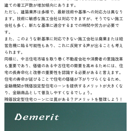
建ての着工戸数が増加傾向にあります。
ただし、建築業界は多様で、最新技術や基準への対応力は異なり
ます。技術に敏感な施工会社は対応できますが、そうでない施工
会社も多く、新たな基準に適合するまでの時間や労力が必要で
す。
また、このような新基準に対応できない施工会社は廃業または経
営危機に陥る可能性もあり、これに反発する声が出ることも考え
られます。
同様に、中古住宅市場を取り巻く不動産会社や消費者の意識改革
も重要であり、価値のある中古住宅の需要を高めるためには、住
宅の長寿命化と改善の重要性を認識する必要があると言えます。
住宅の寿命が延びることで住宅の価値が下がりづらくなるため、
金融機関が残価設定型住宅ローンを提供するメリットが大きくな
り、金融商品として普及しやすくなるでしょう。
残価設定型住宅ローンには罠がある？デメリットを整理しよう！