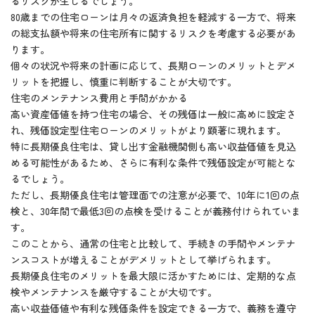
るリスクが生じるでしょう。
80歳までの住宅ローンは月々の返済負担を軽減する一方で、将来
の総支払額や将来の住宅所有に関するリスクを考慮する必要があ
ります。
個々の状況や将来の計画に応じて、長期ローンのメリットとデメ
リットを把握し、慎重に判断することが大切です。
住宅のメンテナンス費用と手間がかかる
高い資産価値を持つ住宅の場合、その残価は一般に高めに設定さ
れ、残価設定型住宅ローンのメリットがより顕著に現れます。
特に長期優良住宅は、貸し出す金融機関側も高い収益価値を見込
める可能性があるため、さらに有利な条件で残価設定が可能とな
るでしょう。
ただし、長期優良住宅は管理面での注意が必要で、10年に1回の点
検と、30年間で最低3回の点検を受けることが義務付けられていま
す。
このことから、通常の住宅と比較して、手続きの手間やメンテナ
ンスコストが増えることがデメリットとして挙げられます。
長期優良住宅のメリットを最大限に活かすためには、定期的な点
検やメンテナンスを厳守することが大切です。
高い収益価値や有利な残価条件を設定できる一方で、義務を遵守