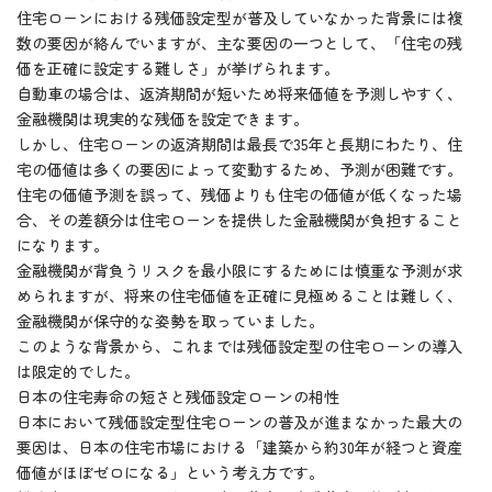
住宅ローンにおける残価設定型が普及していなかった背景には複
数の要因が絡んでいますが、主な要因の一つとして、「住宅の残
価を正確に設定する難しさ」が挙げられます。
自動車の場合は、返済期間が短いため将来価値を予測しやすく、
金融機関は現実的な残価を設定できます。
しかし、住宅ローンの返済期間は最長で35年と長期にわたり、住
宅の価値は多くの要因によって変動するため、予測が困難です。
住宅の価値予測を誤って、残価よりも住宅の価値が低くなった場
合、その差額分は住宅ローンを提供した金融機関が負担すること
になります。
金融機関が背負うリスクを最小限にするためには慎重な予測が求
められますが、将来の住宅価値を正確に見極めることは難しく、
金融機関が保守的な姿勢を取っていました。
このような背景から、これまでは残価設定型の住宅ローンの導入
は限定的でした。
日本の住宅寿命の短さと残価設定ローンの相性
日本において残価設定型住宅ローンの普及が進まなかった最大の
要因は、日本の住宅市場における「建築から約30年が経つと資産
価値がほぼゼロになる」という考え方です。