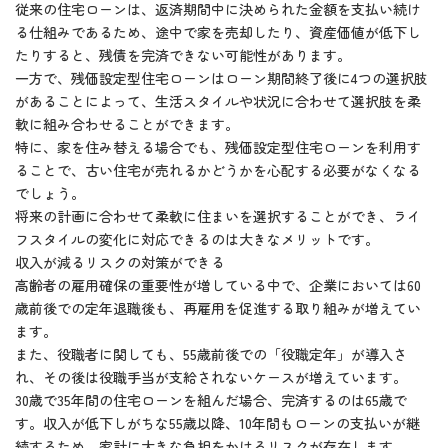
従来の住宅ローンは、返済期間中に決められた金額を支払い続け
る仕組みであるため、途中で家を売却したり、資産価値が低下し
たりすると、残債を完済できない可能性があります。
一方で、残価設定型住宅ローンはローン期間終了後に4つの選択肢
があることによって、生活スタイルや状況に合わせて選択肢を柔
軟に組み合わせることができます。
特に、家を住み替える場合でも、残価設定型住宅ローンを利用す
ることで、古い住宅が売れるかどうかを心配する必要がなくなる
でしょう。
将来の計画に合わせて柔軟に住まいを選択することができ、ライ
フスタイルの変化に対応できるのは大きなメリットです。
収入が減るリスクの対策ができる
高齢者の雇用確保の重要性が増している中で、企業においては60
歳前後での定年退職後も、再雇用を促進する取り組みが増えてい
ます。
また、役職者に関しても、55歳前後での「役職定年」が導入さ
れ、その後は役職手当が支給されないケースが増えています。
30歳で35年間の住宅ローンを組んだ場合、完済するのは65歳で
す。収入が低下しがちな55歳以降、10年間もローンの支払いが継
続するため、家計に大きな負担をかけるリスクが存在します。