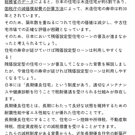
総務省のデータ
によると、日本の住宅は木造住宅が約5割であり、
国税庁の減価償却費の計算方法
によって、木造住宅の寿命は約30
年とされています。
そのため、築年数を重ねるにつれて住宅の価値は減少し、中古住
宅市場での正確な評価が困難となっています。
そのため、日本において残価設定型住宅ローンの普及が進まなか
ったと考えられるでしょう。
住宅の寿命が延びていけば残価設定型ローンは利用しやすくな
る！
残価設定型の住宅ローンが普及してこなかった背景を解説しまし
たが、今後住宅の寿命が延びれば残価設定型ローンは利用しやす
くなるでしょう。
日本には「長期優良住宅」という制度があり、適切なメンテナン
スや健康診断を行うことで税制優遇を受けられる仕組みが存在し
ます。
長期優良住宅とは、長期にわたって良好な状態を維持するための
耐震性能や省エネ性能などが優れた住宅のことです。
長期優良住宅にすることで、住宅ローン控除や所得税、不動産取
得税、固定資産税などの減税措置を受けることができます。
これらの減税制度がある背景からも、近年長期優良住宅の新築戸