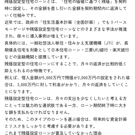
残価設定型住宅ローンとは、「住宅の価値に基づく残価」を契約
時に設定し、その金額を差し引いた金額を契約期間内に返済して
いく仕組みです。
近年では、政府の「住生活基本計画（全国計画）」でもリバース
モーゲージや残価設定型住宅ローンなどのさまざまな手法が推進
され、徐々に導入事例が増えています。
具体的には、一般社団法人移住・住みかえ支援機構（JTI）が、長
期優良住宅を対象として日本住宅ローン・三菱UFJ銀行・楽天銀行
などの金融機関と提携しています。
残価設定型の住宅ローンにすることで、月々の返済が比較的低く
抑えられるのが特徴です。
例えば、借入金額が5,000万円で残価が2,000万円の設定をされた場
合は、3,000万円に対して利息がかかり、月々の返済をしていくこ
とになります。
残価設定型住宅ローンは、月々の支出を少なくしたいと考える方
にとっては魅力的な選択肢である一方、ローン期間終了時に大き
な額を支払わなければなりません。
そのため、このタイプのローンを選ぶ場合は、将来的な資金計画
とリスクをしっかりと考慮する必要があります。
これまで残価設定ローンが普及していなかった理由