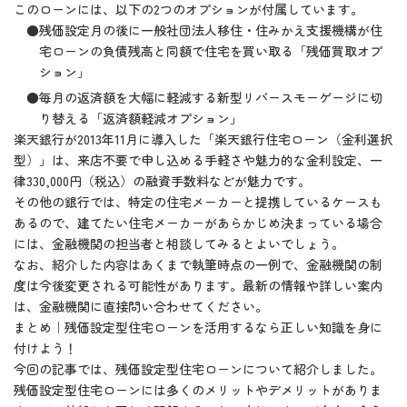
このローンには、以下の2つのオプションが付属しています。
●残価設定月の後に一般社団法人移住・住みかえ支援機構が住
宅ローンの負債残高と同額で住宅を買い取る「残価買取オプ
ション」
●毎月の返済額を大幅に軽減する新型リバースモーゲージに切
り替える「返済額軽減オプション」
楽天銀行が2013年11月に導入した「楽天銀行住宅ローン（金利選択
型）」は、来店不要で申し込める手軽さや魅力的な金利設定、一
律330,000円（税込）の融資手数料などが魅力です。
その他の銀行では、特定の住宅メーカーと提携しているケースも
あるので、建てたい住宅メーカーがあらかじめ決まっている場合
には、金融機関の担当者と相談してみるとよいでしょう。
なお、紹介した内容はあくまで執筆時点の一例で、金融機関の制
度は今後変更される可能性があります。最新の情報や詳しい案内
は、金融機関に直接問い合わせてください。
まとめ｜残価設定型住宅ローンを活用するなら正しい知識を身に
付けよう！
今回の記事では、残価設定型住宅ローンについて紹介しました。
残価設定型住宅ローンには多くのメリットやデメリットがありま