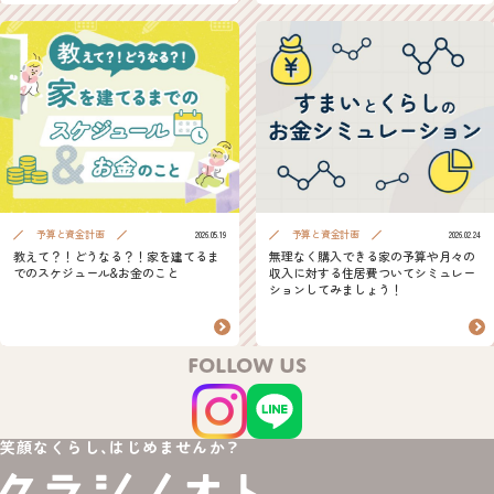
予算と資金計画
予算と資金計画
2026.05.19
2026.02.24
教えて？！どうなる？！家を建てるま
無理なく購入できる家の予算や月々の
でのスケジュール&お金のこと
収入に対する住居費ついてシミュレー
ションしてみましょう！
FOLLOW US
笑顔なくらし、はじめませんか？