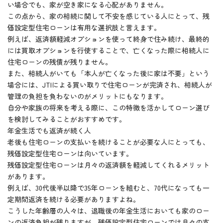
い場合でも、家が空き家になる心配がありません。
この点から、家の相続に関して不安を感じている人にとって、残
価設定型住宅ローンは有用な選択肢と言えます。
例えば、返済額軽減オプションを使って終身で住み続け、最終的
には買取オプションを行使することで、亡くなった際に相続人に
住宅ローンの残債が残りません。
また、相続人がいても「本人が亡くなった後に家は不要」という
場合には、JTIによる買い取りで住宅ローンが完済され、相続人が
管理の負担を負わないのがメリットにもなります。
自分や家族の将来を考える際に、この特徴を活かしてローン選び
を検討してみることがおすすめです。
年金生活でも返済が続く人
老後も住宅ローンの支払いを続けることが必要な人にとっても、
残価設定型住宅ローンは向いています。
残価設定型住宅ローンは月々の返済額を軽減してくれるメリット
があります。
例えば、30代後半以降で35年ローンを組むと、70代になっても一
定期間返済を続ける必要がありますよね。
こうした年齢層の人々は、退職後の年金生活においても家のロー
ンの返済負担が残りますが、残価設定型住宅ローンでは月々の支