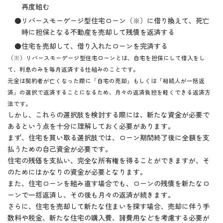
再度組む
●リバースモーゲージ型住宅ローン（※）に借り換えて、死亡
時に担保となる不動産を売却して残債を返済する
●住宅を売却して、借り入れたローンを完済する
（※）リバースモーゲージ型住宅ローンとは、自宅を担保にして借入をし
て、利息のみを毎月返済する仕組みのことです。
元金は契約者が亡くなった際に「自宅の売却」もしくは「相続人が一括返
済」の選択で返済することになるため、月々の返済負担を軽くできる返済方
法です。
しかし、これらの選択肢を検討する際には、新たな資金が必要で
あるという点を十分に理解しておく必要があります。
まず、住宅を買い取る選択肢では、ローン期間終了後に全額を支
払うための自己資金が必要です。
住宅の残価を支払い、完全な所有権を得ることができますが、そ
のためにはかなりの資金が必要となります。
また、住宅ローンを組み直す場合でも、ローンの残債を新たなロ
ーンで一括返済し、その後も月々の返済が続きます。
さらに、住宅を売却して新たな住まいを探す場合、売却に伴う手
数料や税金、新たな住宅の購入費、諸費用などを考慮する必要が