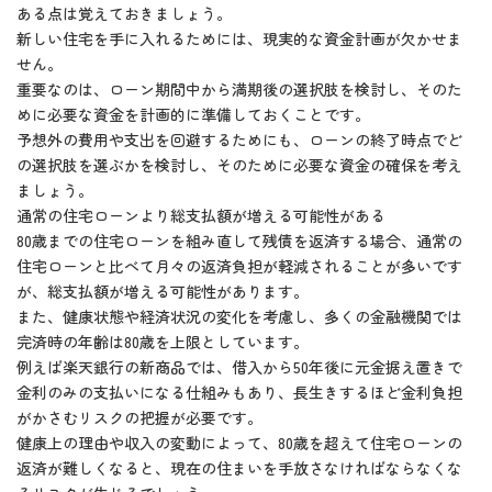
ある点は覚えておきましょう。
新しい住宅を手に入れるためには、現実的な資金計画が欠かせま
せん。
重要なのは、ローン期間中から満期後の選択肢を検討し、そのた
めに必要な資金を計画的に準備しておくことです。
予想外の費用や支出を回避するためにも、ローンの終了時点でど
の選択肢を選ぶかを検討し、そのために必要な資金の確保を考え
ましょう。
通常の住宅ローンより総支払額が増える可能性がある
80歳までの住宅ローンを組み直して残債を返済する場合、通常の
住宅ローンと比べて月々の返済負担が軽減されることが多いです
が、総支払額が増える可能性があります。
また、健康状態や経済状況の変化を考慮し、多くの金融機関では
完済時の年齢は80歳を上限としています。
例えば楽天銀行の新商品では、借入から50年後に元金据え置きで
金利のみの支払いになる仕組みもあり、長生きするほど金利負担
がかさむリスクの把握が必要です。
健康上の理由や収入の変動によって、80歳を超えて住宅ローンの
返済が難しくなると、現在の住まいを手放さなければならなくな