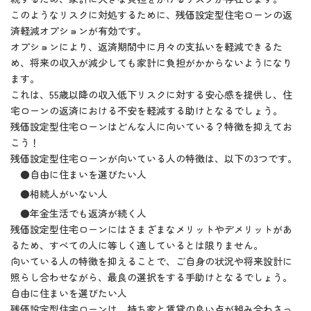
このようなリスクに対処するために、残価設定型住宅ローンの返
済軽減オプションが有効です。
オプションにより、返済期間中に月々の支払いを軽減できるた
め、将来の収入が減少しても家計に負担がかからないようになり
ます。
これは、55歳以降の収入低下リスクに対する安心感を提供し、住
宅ローンの返済における不安を軽減する助けとなるでしょう。
残価設定型住宅ローンはどんな人に向いている？特徴を抑えてお
こう！
残価設定型住宅ローンが向いている人の特徴は、以下の3つです。
●自由に住まいを選びたい人
●相続人がいない人
●年金生活でも返済が続く人
残価設定型住宅ローンにはさまざまなメリットやデメリットがあ
るため、すべての人に等しく適しているとは限りません。
向いている人の特徴を抑えることで、ご自身の状況や将来設計に
照らし合わせながら、最良の選択をする手助けとなるでしょう。
自由に住まいを選びたい人
残価設定型住宅ローンは、持ち家と賃貸の良い点が組み合わさっ