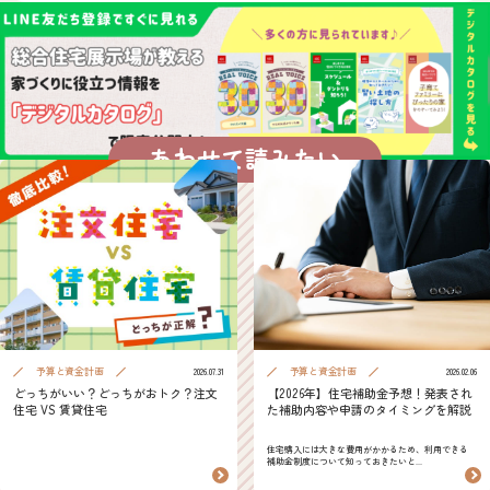
あわせて読みたい
予算と資金計画
予算と資金計画
2026.07.31
2026.02.06
どっちがいい？どっちがおトク？注文
【2026年】住宅補助金予想！発表され
住宅 VS 賃貸住宅
た補助内容や申請のタイミングを解説
住宅購入には大きな費用がかかるため、利用できる
補助金制度について知っておきたいと...