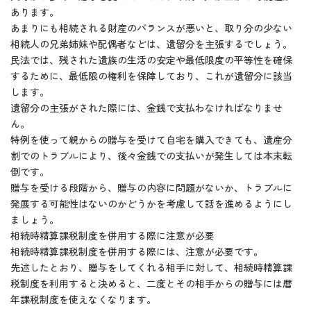
あります。
あまりにも相続される財産のバランスが悪いと、取り分の少ない
相続人の兄弟姉妹や配偶者などは、遺留分を主張するでしょう。
民法では、残された遺族の生活の安定や最低限度の平等性を確保
するために、最低限の権利を保障しており、これが遺留分に該当
します。
遺留分の主張がされた際には、金銭で支払わなければなりませ
ん。
特例を使って親からの贈与を受けて自宅を購入できても、遺産分
割でのトラブルにより、後々金銭での支払いが発生しては本末転
倒です。
贈与を受ける段階から、贈与の内容に問題がないか、トラブルに
発展する可能性はないのかどうかを考慮して話を進めるようにし
ましょう。
相続時精算課税制度を併用する際に注意が必要
相続時精算課税制度を併用する際には、注意が必要です。
先述したとおり、贈与をしてくれる相手に対して、相続時精算課
税制度を利用すると決めると、二度とその相手からの贈与には暦
年課税制度を使えなくなります。