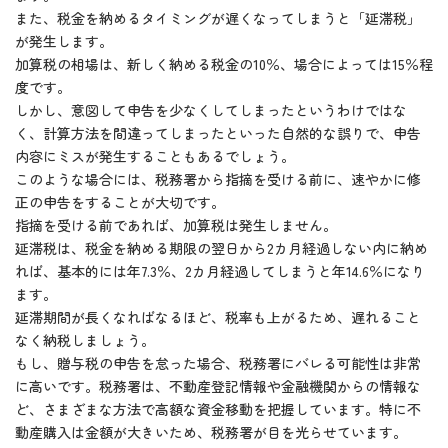
また、税金を納めるタイミングが遅くなってしまうと「延滞税」
が発生します。
加算税の相場は、新しく納める税金の10％、場合によっては15％程
度です。
しかし、意図して申告を少なくしてしまったというわけではな
く、計算方法を間違ってしまったといった自然的な誤りで、申告
内容にミスが発生することもあるでしょう。
このような場合には、税務署から指摘を受ける前に、速やかに修
正の申告をすることが大切です。
指摘を受ける前であれば、加算税は発生しません。
延滞税は、税金を納める期限の翌日から2カ月経過しない内に納め
れば、基本的には年7.3％、2カ月経過してしまうと年14.6％になり
ます。
延滞期間が長くなればなるほど、税率も上がるため、遅れること
なく納税しましょう。
もし、贈与税の申告を怠った場合、税務署にバレる可能性は非常
に高いです。税務署は、不動産登記情報や金融機関からの情報な
ど、さまざまな方法で高額な資金移動を把握しています。特に不
動産購入は金額が大きいため、税務署が目を光らせています。