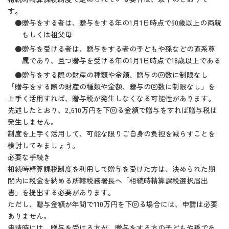
す。
●贈与をする者は、贈与をする年の1月1日時点で60歳以上の両親
もしくは祖父母
●贈与を受ける者は、贈与をする者の子どもや孫などの直系尊
属であり、且つ贈与を受ける年の1月1日時点で18歳以上である
●贈与をする際の財産の種類や金額、贈与の回数に制限なし
「贈与をする際の財産の種類や金額、贈与の回数に制限なし」を
上手く活用すれば、贈与税が発生しなくなる可能性があります。
先述したとおり、2,610万円を下回る金額で贈与をすれば贈与税は
発生しません。
制度を上手く活用して、可能な限りご自身の負担を減らすことを
検討してみましょう。
必要な手続き
相続時精算課税制度を利用して贈与を受けた方は、決められた期
間内に税金を納める所轄税務署長へ「相続時精算課税選択届出
書」を提出する必要があります。
ただし、贈与金額が年間で110万円を下回る場合には、申請は必要
ありません。
申請時には、贈与を受ける方が、贈与をする方の子どもや孫であ