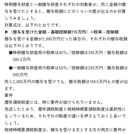
特例贈与財産と一般贈与財産それぞれの対象者が、同じ金額の贈
与を受けたとすると、贈与税額にどのくらいの差が出るのか計算
してみましょう。
計算式は、以下のとおりです。
▶（贈与を受けた金額－基礎控除額110万円）×税率－控除額
贈与を受ける金額が2,000万円だった場合の、それぞれの贈与税額
は以下のとおりです。
●特例贈与財産用の税率は45％／控除額は265万円：贈与税額は
585.5万円
●一般贈与財産用の税率は50％／控除額は250万円：贈与税額は
695万円
同じ2,000万円の贈与を受けても、贈与税額は109.5万円もの差が出
ます。
要件
暦年課税制度には、特に要件が設けられていません。
先述したとおり、暦年課税制度と相続時精算課税制度は選択性に
なっているため、それぞれの制度の違いを押さえておくと良いで
しょう。
相続時精算課税制度は、贈与を受ける方とする方の両方に要件が