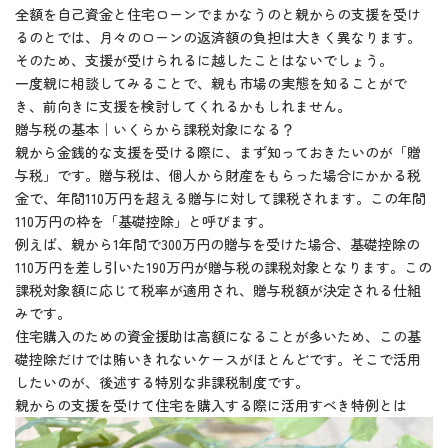
全額を自己資金と住宅ローンでまかなうのと親からの支援を受け
るのとでは、月々のローンの返済額の負担は大きく異なります。
そのため、支援が受けられるに越したことはないでしょう。
一度親に相談してみることで、親も市場の実態を知ることがで
き、前向きに支援を検討してくれるかもしれません。
贈与税の基本｜いくらから課税対象になる？
親から金銭的な支援を受ける際に、まず知っておきたいのが「贈
与税」です。贈与税は、個人から財産をもらった場合にかかる税
金で、年間110万円を超える贈与に対して課税されます。この年間
110万円の枠を「基礎控除」と呼びます。
例えば、親から1年間で300万円の贈与を受けた場合、基礎控除の
110万円を差し引いた190万円が贈与税の課税対象となります。この
課税対象額に応じて税率が適用され、贈与税額が決定される仕組
みです。
住宅購入のための資金援助は高額になることが多いため、この基
礎控除だけでは賄いきれないケースがほとんどです。そこで活用
したいのが、後述する特別な非課税制度です。
親からの支援を受けて住宅を購入する際に活用すべき特例とは