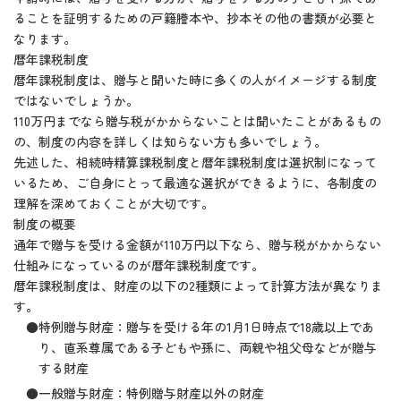
ることを証明するための戸籍謄本や、抄本その他の書類が必要と
なります。
暦年課税制度
暦年課税制度は、贈与と聞いた時に多くの人がイメージする制度
ではないでしょうか。
110万円までなら贈与税がかからないことは聞いたことがあるもの
の、制度の内容を詳しくは知らない方も多いでしょう。
先述した、相続時精算課税制度と暦年課税制度は選択制になって
いるため、ご自身にとって最適な選択ができるように、各制度の
理解を深めておくことが大切です。
制度の概要
通年で贈与を受ける金額が110万円以下なら、贈与税がかからない
仕組みになっているのが暦年課税制度です。
暦年課税制度は、財産の以下の2種類によって計算方法が異なりま
す。
●特例贈与財産：贈与を受ける年の1月1日時点で18歳以上であ
り、直系尊属である子どもや孫に、両親や祖父母などが贈与
する財産
●一般贈与財産：特例贈与財産以外の財産