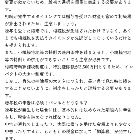
変更が効かないため、最初の選択を慎重に実施する必要がありま
す。
相続が発生するタイミングでは贈与を受けた財産も含めて相続税
が算出されるため、注意しましょう。
贈与を受けた段階では、相続税が免除されたわけではなく、あく
までも相続税を支払うタイミングが先延ばしになっているだけと
も捉えられます。
また、小規模宅地等の特例の適用条件を踏まえると、小規模宅地
等の特例との併用ができないことにも注意が必要です。
相続時精算課税制度は、特別控除額が2,500万円となるため、イン
パクトの大きい制度です。
しかし、目先の控除額の大きさにつられ、長い目で見た時に損を
することがないように、制度をしっかりと理解する必要がありま
す。
贈与税の申告は必須！バレるとどうなる？
贈与税が発生した場合には、基本的には決められた期限内に申告
をし、税金を納めなければなりません。
申告が遅れてしまったり、実際に贈与を受けた金額よりも少なく
申告したりすると、もともとの税金に加えて「加算税」が発生し
ます。