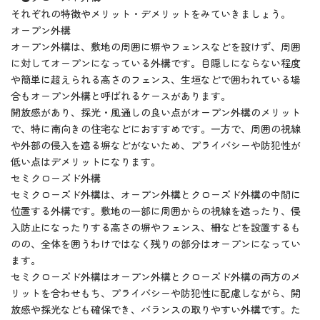
それぞれの特徴やメリット・デメリットをみていきましょう。
オープン外構
オープン外構は、敷地の周囲に塀やフェンスなどを設けず、周囲
に対してオープンになっている外構です。目隠しにならない程度
や簡単に超えられる高さのフェンス、生垣などで囲われている場
合もオープン外構と呼ばれるケースがあります。
開放感があり、採光・風通しの良い点がオープン外構のメリット
で、特に南向きの住宅などにおすすめです。一方で、周囲の視線
や外部の侵入を遮る塀などがないため、プライバシーや防犯性が
低い点はデメリットになります。
セミクローズド外構
セミクローズド外構は、オープン外構とクローズド外構の中間に
位置する外構です。敷地の一部に周囲からの視線を遮ったり、侵
入防止になったりする高さの塀やフェンス、柵などを設置するも
のの、全体を囲うわけではなく残りの部分はオープンになってい
ます。
セミクローズド外構はオープン外構とクローズド外構の両方のメ
リットを合わせもち、プライバシーや防犯性に配慮しながら、開
放感や採光なども確保でき、バランスの取りやすい外構です。た