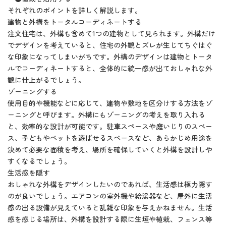
それぞれのポイントを詳しく解説します。
建物と外構をトータルコーディネートする
注文住宅は、外構も含めて1つの建物として見られます。外構だけ
でデザインを考えていると、住宅の外観とズレが生じてちぐはぐ
な印象になってしまいがちです。外構のデザインは建物とトータ
ルでコーディネートすると、全体的に統一感が出ておしゃれな外
観に仕上がるでしょう。
ゾーニングする
使用目的や機能などに応じて、建物や敷地を区分けする方法をゾ
ーニングと呼びます。外構にもゾーニングの考えを取り入れる
と、効率的な設計が可能です。駐車スペースや庭いじりのスペー
ス、子どもやペットを遊ばせるスペースなど、あらかじめ用途を
決めて必要な面積を考え、場所を確保していくと外構を設計しや
すくなるでしょう。
生活感を隠す
おしゃれな外構をデザインしたいのであれば、生活感は極力隠す
のが良いでしょう。エアコンの室外機や給湯器など、屋外に生活
感の出る設備が見えていると乱雑な印象を与えかねません。生活
感を感じる場所は、外構を設計する際に生垣や植栽、フェンス等