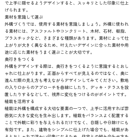
で上手に隠せるようデザインすると、スッキリとした印象に仕上
げられます。
素材を意識して選ぶ
外構づくりでは、使用する素材を意識しましょう。外構に使われ
る素材には、アスファルトやコンクリート、木材、石材、樹脂、
プラスチックなど、さまざまな種類があります。素材によって仕
上がりが大きく異なるため、叶えたいデザインに合った素材や用
途に応じた素材をうまく選ぶことが大切です。
奥行きをつくる
外構をデザインする際は、奥行きをつくるように意識するとおし
ゃれに仕上がります。正面からすべてが見えるのではなく、奥に
進んだ際の見え方も考えながらデザインしてみてください。敷地
の入り口からのアプローチを曲線にしたり、デッキ・テラスを設
置したりするなどして、視界に変化をつけるのがポイントです。
植栽を活用する
植栽は外構を構成する大切な要素の一つで、上手に活用すれば雰
囲気に大きな変化を生み出します。植栽をバランスよく配置する
ことで外観に彩りを与えられるだけでなく、目隠しや日除けにも
有効です。また、建物をシンプルに仕上げた場合でも、植栽があ
るとおしゃれで温かい印象になるため、住宅との組み合わせ方を