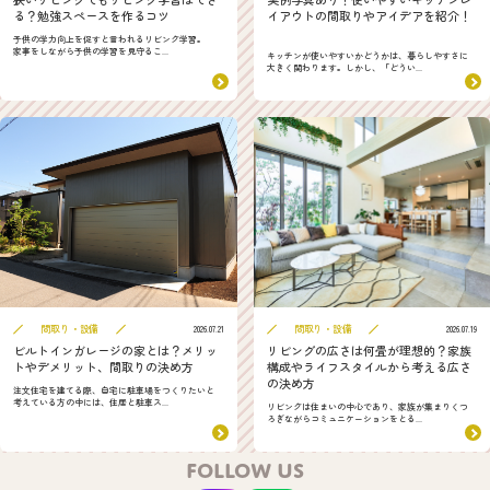
る？勉強スペースを作るコツ
イアウトの間取りやアイデアを紹介！
子供の学力向上を促すと言われるリビング学習。
家事をしながら子供の学習を見守るこ...
キッチンが使いやすいかどうかは、暮らしやすさに
大きく関わります。しかし、「どうい...
間取り・設備
間取り・設備
2026.07.21
2026.07.19
ビルトインガレージの家とは？メリッ
リビングの広さは何畳が理想的？家族
トやデメリット、間取りの決め方
構成やライフスタイルから考える広さ
の決め方
注文住宅を建てる際、自宅に駐車場をつくりたいと
考えている方の中には、住居と駐車ス...
リビングは住まいの中心であり、家族が集まりくつ
ろぎながらコミュニケーションをとる...
FOLLOW US