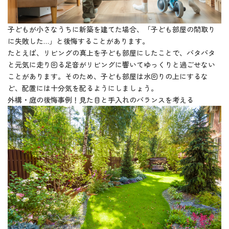
子どもが小さなうちに新築を建てた場合、「子ども部屋の間取り
に失敗した…」と後悔することがあります。
たとえば、リビングの真上を子ども部屋にしたことで、バタバタ
と元気に走り回る足音がリビングに響いてゆっくりと過ごせない
ことがあります。そのため、子ども部屋は水回りの上にするな
ど、配置には十分気を配るようにしましょう。
外構・庭の後悔事例！見た目と手入れのバランスを考える