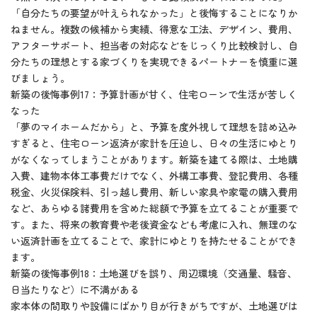
「自分たちの要望が叶えられなかった」と後悔することになりか
ねません。複数の候補から実績、得意な工法、デザイン、費用、
アフターサポート、担当者の対応などをじっくり比較検討し、自
分たちの理想とする家づくりを実現できるパートナーを慎重に選
びましょう。
新築の後悔事例17：予算計画が甘く、住宅ローンで生活が苦しく
なった
「夢のマイホームだから」と、予算を度外視して理想を詰め込み
すぎると、住宅ローン返済が家計を圧迫し、日々の生活にゆとり
がなくなってしまうことがあります。新築を建てる際は、土地購
入費、建物本体工事費だけでなく、外構工事費、登記費用、各種
税金、火災保険料、引っ越し費用、新しい家具や家電の購入費用
など、あらゆる諸費用を含めた総額で予算を立てることが重要で
す。また、将来の教育費や老後資金なども考慮に入れ、無理のな
い返済計画を立てることで、家計にゆとりを持たせることができ
ます。
新築の後悔事例18：土地選びを誤り、周辺環境（交通量、騒音、
日当たりなど）に不満がある
家本体の間取りや設備にばかり目が行きがちですが、土地選びは