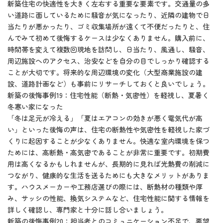
新築住宅の快適性を大きく左右する重要な要素です。交通量の多
い道路に面しているために騒音が気になったり、近隣の建物で日
当たりが悪かったり、ゴミ収集場所が遠くて不便だったりと、住
んでみて初めて後悔するケースは少なくありません。購入前に、
時間帯を変えて複数回現地を訪問し、日当たり、風通し、騒音、
周辺施設へのアクセス、治安などを自分の目でしっかり確認する
ことが大切です。将来的な周辺環境の変化（大型商業施設の建
設、道路計画など）も事前にリサーチしておくと良いでしょう。
新築の後悔事例19：住宅性能（断熱・気密性）を軽視し、夏暑く
冬寒い家になった
「冬は足元が冷える」「夏はエアコンの効きが悪く電気代が高
い」といった後悔の声は、住宅の断熱性や気密性を軽視した家づ
くりに起因することが少なくありません。快適な室内環境を保つ
ためには、高断熱・高気密であることが非常に重要です。初期費
用は高くなるかもしれませんが、長期的に見れば光熱費の削減に
つながり、健康的な生活を送るためにも大きなメリットがありま
す。ハウスメーカーや工務店選びの際には、断熱材の種類や厚
み、サッシの性能、換気システムなど、住宅性能に関する情報を
詳しく確認し、専門家と十分に話し合いましょう。
新築の後悔事例20：担当者とのコミュニケーション不足で、要望