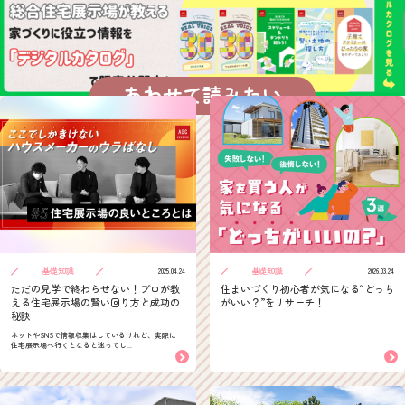
あわせて読みたい
基礎知識
基礎知識
2025.04.24
2026.03.24
ただの見学で終わらせない！プロが教
住まいづくり初心者が気になる“どっち
える住宅展示場の賢い回り方と成功の
がいい？”をリサーチ！
秘訣
ネットやSNSで情報収集はしているけれど、実際に
住宅展示場へ行くとなると迷ってし...