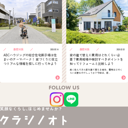
基礎知識
基礎知識
2026.05.14
2026.02.03
ABCハウジングの総合住宅展示場は住
家の建て替えに費用はどれくらい必
まいのテーマパーク！ 家づくりに役立
要？費用相場や検討すべきポイントを
つリアルな情報を探しに行ってみよう
知ってリフォームと比較しよう
長く住んできた家を建て替える場合、費用はどのく
らい必要なのでしょうか？今回は、家...
FOLLOW US
笑顔なくらし、はじめませんか？