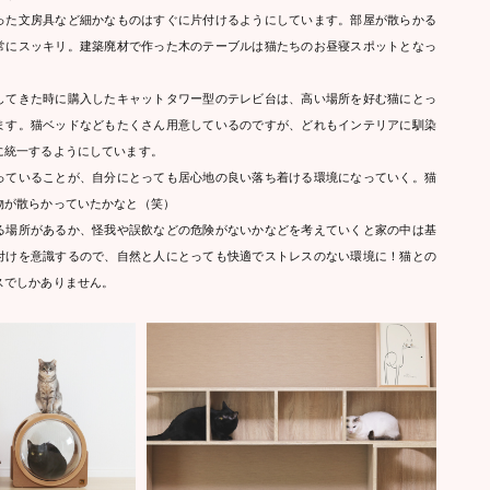
った文房具など細かなものはすぐに片付けるようにしています。部屋が散らかる
常にスッキリ。建築廃材で作った木のテーブルは猫たちのお昼寝スポットとなっ
してきた時に購入したキャットタワー型のテレビ台は、高い場所を好む猫にとっ
ます。猫ベッドなどもたくさん用意しているのですが、どれもインテリアに馴染
に統一するようにしています。
っていることが、自分にとっても居心地の良い落ち着ける環境になっていく。猫
物が散らかっていたかなと（笑）
る場所があるか、怪我や誤飲などの危険がないかなどを考えていくと家の中は基
付けを意識するので、自然と人にとっても快適でストレスのない環境に！猫との
スでしかありません。