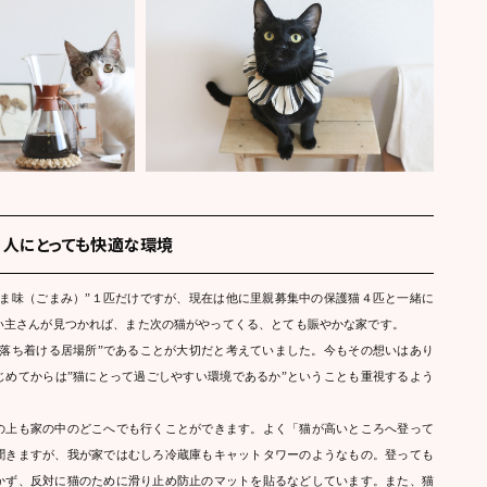
＝人にとっても快適な環境
ごま味（ごまみ）”１匹だけですが、現在は他に里親募集中の保護猫４匹と一緒に
い主さんが見つかれば、また次の猫がやってくる、とても賑やかな家です。
の落ち着ける居場所”であることが大切だと考えていました。今もその想いはあり
じめてからは”猫にとって過ごしやすい環境であるか”ということも重視するよう
の上も家の中のどこへでも行くことができます。よく「猫が高いところへ登って
聞きますが、我が家ではむしろ冷蔵庫もキャットタワーのようなもの。登っても
かず、反対に猫のために滑り止め防止のマットを貼るなどしています。また、猫