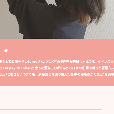
としての顔を持つtomoさん。ブログ「のぞき見が趣味にゃんです。」やインスタ
ています。2011年に出会った愛猫こむぎくんとの日々の記録を綴った著書「こ
こと」「こむぎといつまでも 余命宣告を乗り越えた奇跡の猫ものがたり」が発売中