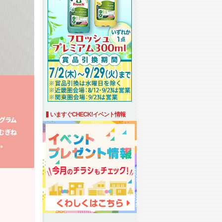
いますぐCHECK!イベント情報
グラム
むぎね
。