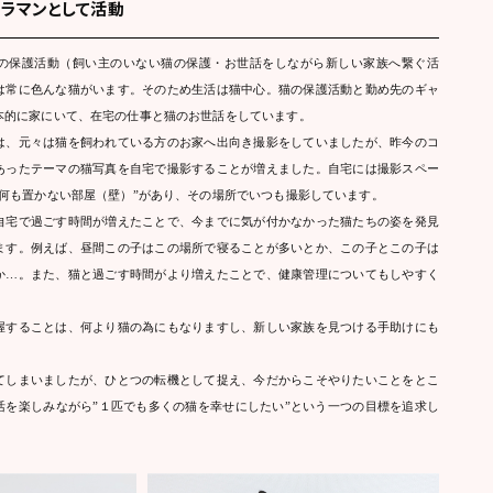
ラマンとして活動
の保護活動（飼い主のいない猫の保護・お世話をしながら新しい家族へ繋ぐ活
は常に色んな猫がいます。そのため生活は猫中心。猫の保護活動と勤め先のギャ
本的に家にいて、在宅の仕事と猫のお世話をしています。
は、元々は猫を飼われている方のお家へ出向き撮影をしていましたが、昨今のコ
あったテーマの猫写真を自宅で撮影することが増えました。自宅には撮影スペー
”何も置かない部屋（壁）”があり、その場所でいつも撮影しています。
自宅で過ごす時間が増えたことで、今までに気が付かなかった猫たちの姿を発見
ます。例えば、昼間この子はこの場所で寝ることが多いとか、この子とこの子は
か…。また、猫と過ごす時間がより増えたことで、健康管理についてもしやすく
握することは、何より猫の為にもなりますし、新しい家族を見つける手助けにも
てしまいましたが、ひとつの転機として捉え、今だからこそやりたいことをとこ
活を楽しみながら”１匹でも多くの猫を幸せにしたい”という一つの目標を追求し