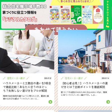
あわせて読みたい
住宅メーカー選び
住宅メーカー選び
2026.07.02
2026.01.14
ハウスメーカーと工務店の違いを9項目
【初心者必見！】ハウスメーカーの選
で徹底比較！あなたに合うのはどっ
び方とは？比較ポイントを徹底解説
ち？失敗しない選び方をプロが解説
家づくりを成功させるために欠かせないのが、理想
に合うハウスメーカー選びです。しか...
理想の注文住宅を建てようと考えたとき、最初に直
面する大きな壁が「ハウスメーカーと...