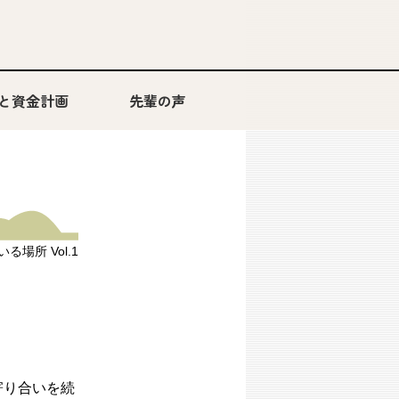
と資金計画
先輩の声
ABCハウジング このまちのストーリー
る場所 Vol.1
寄り合いを続