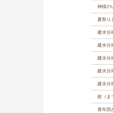
神様のい
夏祭り
建水分
建水分
建水分神
建水分神
建水分神
政（ま
青年団