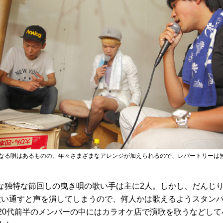
なる唄はあるものの、年々さまざまなアレンジが加えられるので、レパートリーは
な独特な節回しの曳き唄の歌い手は主に2人。しかし、だんじ
歌い通すと声を潰してしまうので、何人かは歌えるようスタン
や20代前半のメンバーの中にはカラオケ店で演歌を歌うなどして