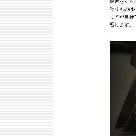
練習をする
鳴りものは
ますが自身
習します。