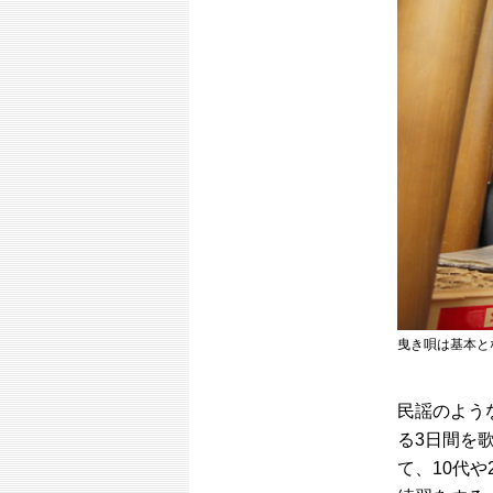
曳き唄は基本と
民謡のよう
る3日間を
て、10代