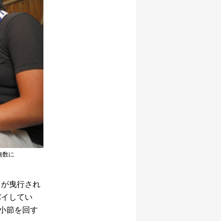
無数に
りが曳行され
バイしてい
小節を回す