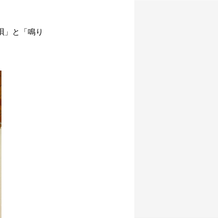
。
唄」と「鳴り