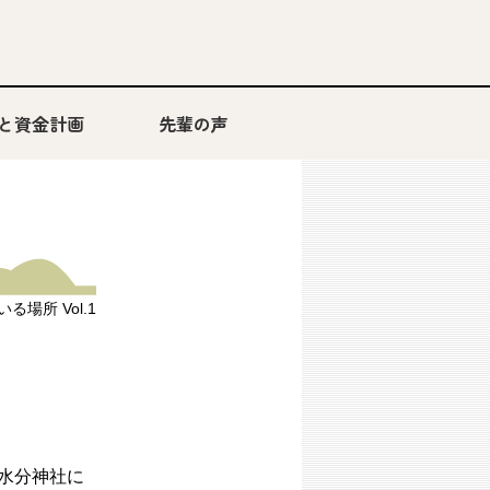
と資金計画
先輩の声
ABCハウジング このまちのストーリー
る場所 Vol.1
水分神社に