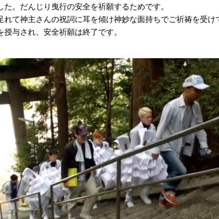
した。だんじり曳行の安全を祈願するためです。
足れて神主さんの祝詞に耳を傾け神妙な面持ちでご祈祷を受け
を授与され、安全祈願は終了です。