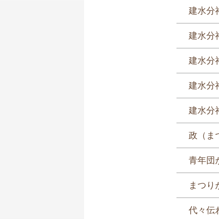
建水分
建水分
建水分神
建水分神
建水分神
政（ま
青年団
まつり
代々伝