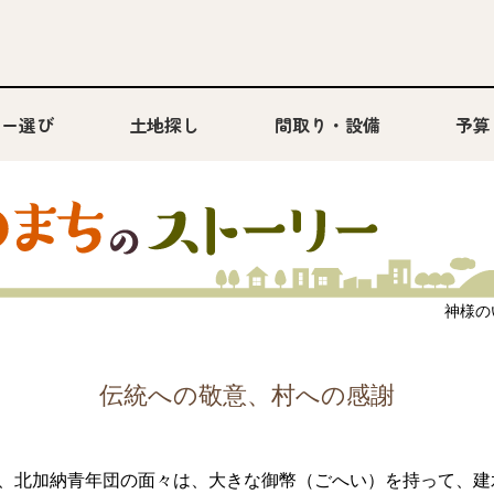
カー選び
土地探し
間取り・設備
予算
神様のい
伝統への敬意、村への感謝
日朝、北加納青年団の面々は、大きな御幣（ごへい）を持って、建