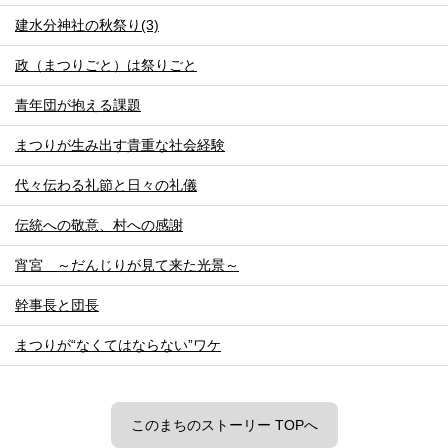
建水分神社の秋祭り(3)
政（まつりごと）は祭りごと
青年団が抱える課題
まつりが生み出す貴重な社会経験
代々伝わる礼節と日々の礼儀
伝統への敬意、村への感謝
宵宮 ～だんじりが見て来た光景～
幹事長と団長
まつりが“なくてはならない”ワケ
このまちのストーリー TOPへ