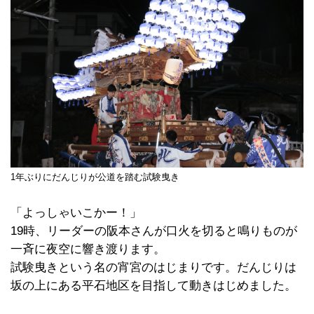
1年ぶりにだんじりが公道を踏む試験曳き
「よっしゃいこかー！」
19時、リーダーの阪本さんが口火を切ると鳴りものが
一斉に夜空に響き渡ります。
試験曳きという名の宵宮のはじまりです。だんじりは
坂の上にある平石地区を目指して動きはじめました。