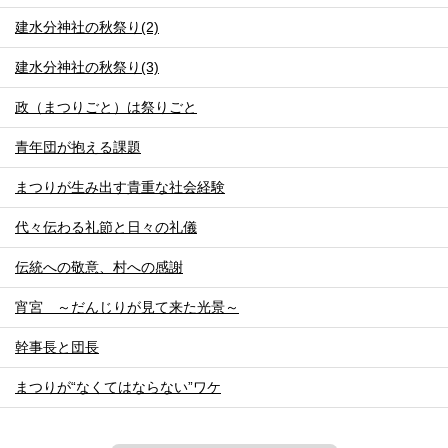
建水分神社の秋祭り(2)
建水分神社の秋祭り(3)
政（まつりごと）は祭りごと
青年団が抱える課題
まつりが生み出す貴重な社会経験
代々伝わる礼節と日々の礼儀
伝統への敬意、村への感謝
宵宮 ～だんじりが見て来た光景～
幹事長と団長
まつりが“なくてはならない”ワケ