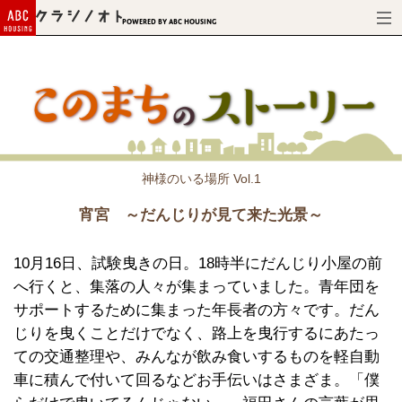
Powered by ABC HOUSING
神様のいる場所 Vol.1
宵宮 ～だんじりが見て来た光景～
10月16日、試験曳きの日。18時半にだんじり小屋の前
へ行くと、集落の人々が集まっていました。青年団を
サポートするために集まった年長者の方々です。だん
じりを曳くことだけでなく、路上を曳行するにあたっ
ての交通整理や、みんなが飲み食いするものを軽自動
車に積んで付いて回るなどお手伝いはさまざま。「僕