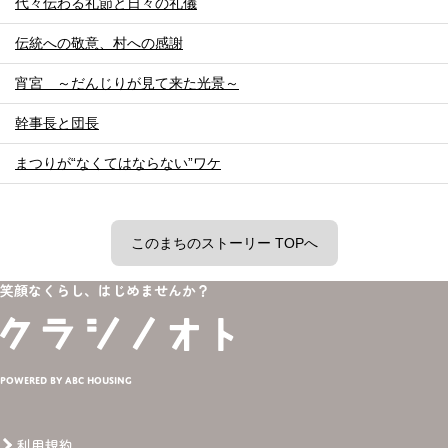
代々伝わる礼節と日々の礼儀
伝統への敬意、村への感謝
宵宮 ～だんじりが見て来た光景～
幹事長と団長
まつりが“なくてはならない”ワケ
このまちのストーリー TOPへ
笑顔なくらし、はじめませんか？
Powered by ABC HOUSING
利用規約