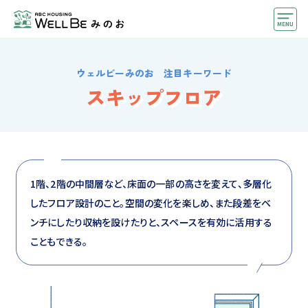
モデルハウス
ウェルビーみのお 注目キーワード
住宅会社・ハウスメーカー
スキップフロア
おうちカウンター
イベント情報・プレゼント
アクセス
1階、2階の中間層など、床面の一部の高さを変えて、多層化
したフロア設計のこと。空間の変化を楽しめ、また段差をベ
好みからモデルハウスを探す
ンチにしたり収納を設けたりと、スペースを有効に活用する
住まいづくりお役立ち情報
こともできる。
他のABCハウジング
ABCハウジングトップ
マイページ
アカウント登録