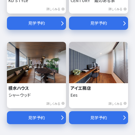
KD'STYLe
CENTURY 蔵のある家
詳しくみる
詳しくみる
見学予約
見学予約
積水ハウス
アイ工務店
シャーウッド
Ees
詳しくみる
詳しくみる
見学予約
見学予約