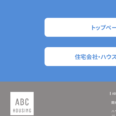
トップペ
住宅会社・ハウ
A
関
ハ
川