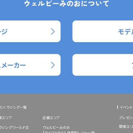
ウェルビーみのおについて
ージ
モデ
スメーカー
BCハウジング一覧
イベント
東エリア
近畿エリア
プレゼン
関東エリ
ウジングワールド立
ウェルビーみのお
【ライフスタイル体感型レジャー施