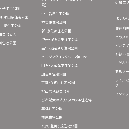
近畿エリ
設】
王子住宅公園
中百舌鳥住宅公園
湘・小田原住宅公園
モデル
堺美原住宅公園
･川崎住宅公園
都道府
新・泉佐野住宅公園
川住宅公園
ハウスメ
伊丹・昆陽の里住宅公園
浦住宅公園
インテリ
西宮・酒蔵通り住宅公園
外観写
ハウジングコレクション神戸東
こだわり
明石・大蔵海岸住宅公園
新規オー
加古川住宅公園
ライフス
京都・久御山住宅公園
グ
桃山六地蔵住宅博
インテリ
びわ湖大津プリンスホテル住宅博
草津住宅公園
橿原住宅公園
奈良・登美ヶ丘住宅公園