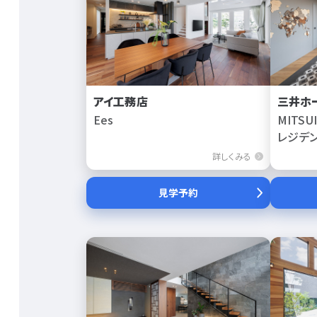
アイ工務店
三井ホ
Ees
MITSU
レジデ
詳しくみる
見学予約