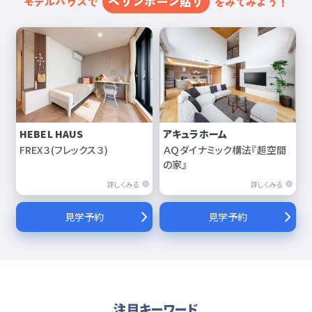
ヘリンボーン貼り
モデルハウスで
をみてみよう！
HEBEL HAUS
アキュラホーム
FREX３(フレックス３)
ＡＱダイナミック構法『超空間
の家』
詳しくみる
詳しくみる
見学予約
見学予約
注目キーワード