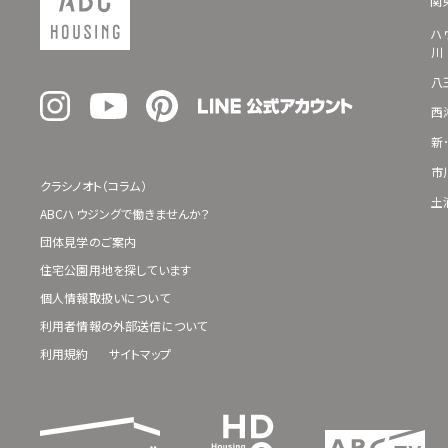
関
ハ
川
八
西
新
市
クラシノオト（コラム）
土
ABCハウジングで働きませんか？
団体見学のご案内
住宅公園用地を探しています
個人情報取扱いについて
利用者情報の外部送信について
利用規約
サイトマップ