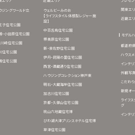
東エリア
近畿エリア
プレゼン
関東エリ
ウジングワールド立
ウェルビーみのお
【ライフスタイル体感型レジャー施
近畿エリ
設】
王子住宅公園
中百舌鳥住宅公園
湘・小田原住宅公園
モデル
堺美原住宅公園
･川崎住宅公園
都道府
新・泉佐野住宅公園
川住宅公園
ハウスメ
伊丹・昆陽の里住宅公園
浦住宅公園
インテリ
西宮・酒蔵通り住宅公園
外観写
ハウジングコレクション神戸東
こだわり
明石・大蔵海岸住宅公園
新規オー
加古川住宅公園
ライフス
京都・久御山住宅公園
グ
桃山六地蔵住宅博
インテリ
びわ湖大津プリンスホテル住宅博
草津住宅公園