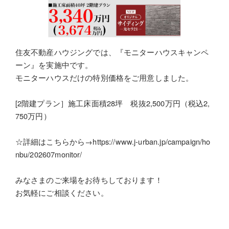
住友不動産ハウジングでは、『モニターハウスキャンペ
ーン』を実施中です。
モニターハウスだけの特別価格をご用意しました。
[2
階建プラン］施工床面積
28
坪 税抜
2,500
万円（税込
2,
750
万円）
☆詳細はこちらから→
https://www.j-urban.jp/campaign/ho
nbu/202607monitor/
みなさまのご来場をお待ちしております！
お気軽にご相談ください。