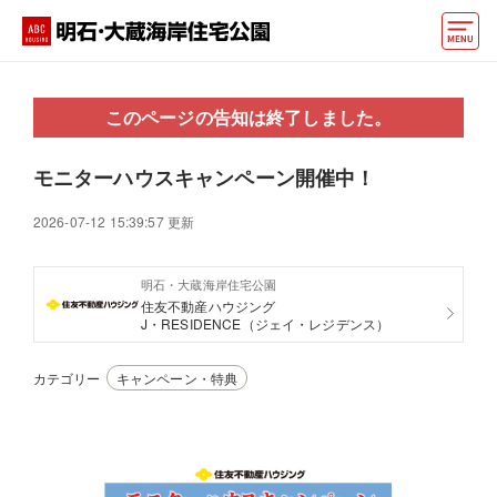
モデルハウス
このページの告知は終了しました。
おうちカウンター
モニターハウスキャンペーン開催中！
イベント情報・プレゼント
2026-07-12 15:39:57 更新
アクセス
明石・大蔵海岸住宅公園
好みからモデルハウスを探す
住友不動産ハウジング
J・RESIDENCE（ジェイ・レジデンス）
住まいづくりお役立ち情報
カテゴリー
キャンペーン・特典
他の展示場
ABCハウジングトップ
マイページ
アカウント登録