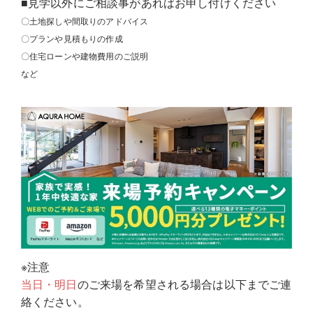
■見学以外にご相談事があればお申し付けください
〇土地探しや間取りのアドバイス
〇プランや見積もりの作成
〇住宅ローンや建物費用のご説明
など
※注意
当日・明日
のご来場を希望される場合は以下までご連
絡ください。