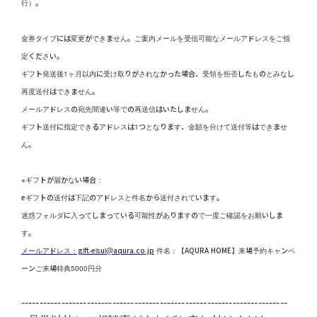
行）。
金券タイプには変更ができません。ご案内メールを受信可能なメールアドレスをご指
定ください。
ギフト発送後1ヶ月以内に受け取りがされなかった場合、受領を拒否したものとみなし
再度送付はできません。
メールアドレスの宛先間違い等での再送信はいたしません。
ギフト送付に指定できるアドレスは1つとなります、金額を分けて送付等はできませ
ん。
※ギフトが届かない場合：
eギフトの送付は下記のアドレスと件名から送付されています。
迷惑フォルダに入ってしまっている可能性がありますので一度ご確認をお願いしま
す。
メールアドレス：gift-eisui@aqura.co.jp
件名：【AQURA HOME】来場予約キャンペ
ーンご来場特典5000円分
-------------------------------------------------------------------------