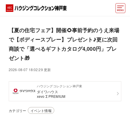
モデルハウス
【夏の住宅フェア】開催🌻事前予約のうえ来場
イベント情報・プレゼント
で【ボディースプレー】プレゼント♪更に次回
商談で「選べるギフトカタログ4,000円」プレ
アクセス
ゼント🎁
好みからモデルハウスを探す
2026-08-07 18:02:29 更新
住まいづくりお役立ち情報
ハウジングコレクション神戸東
他の展示場
ABCハウジングトップ
ダイワハウス
xevo Σ PREMIUM
マイページ
アカウント登録
カテゴリー
イベント情報