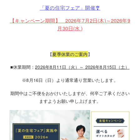
「夏の住宅フェア」開催🎐
【キャンペーン期間】 2026年7月2日(木)～2026年9
月30日(水 )
【
夏季休業のご案内
】
休業期間：
2026
年
8
月
11
日（火）～
2026
年
8
月
15
日（土）
■
8
月
16
日（日）より通常通り営業いたします。
※
期間中はご不便をおかけいたしますが、何卒ご了承ください
ますようお願い申し上げます。