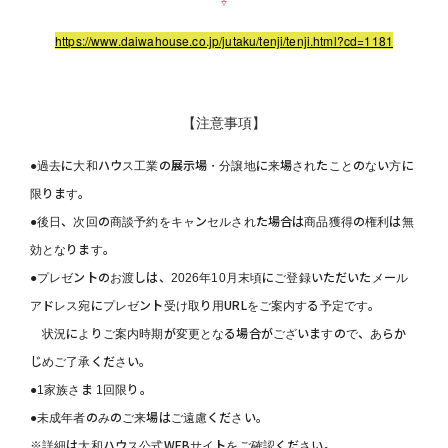
https://www.daiwahouse.co.jp/jutaku/tenji/tenji.html?cd=1181
【注意事項】
●過去に大和ハウス工業の展示場・分譲地に来場されたことのない方に
限ります。
●後日、次回の商談予約をキャンセルされた場合は商品獲得の権利は無
効となります。
●プレゼントのお渡しは、2026年10月末頃にご登録いただいたメール
アドレス宛にプレゼント受け取り用URLをご案内する予定です。
状況によりご案内時期が変更となる場合がございますので、あらか
じめご了承ください。
●1家族さま 1回限り。
●未成年者のみのご来場はご遠慮ください。
※詳細は大和ハウス公式WEBサイトをご確認ください。