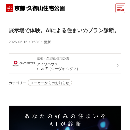
モデルハウス
展示場で体験。AIによる住まいのプラン診断。
おうちカウンター
2026-05-16 10:58:31 更新
イベント情報・プレゼント
京都・久御山住宅公園
アクセス
ダイワハウス
xevo Σ（ジーヴォ シグマ）
好みからモデルハウスを探す
カテゴリー
メーカーからのお知らせ
住まいづくりお役立ち情報
他の展示場
ABCハウジングトップ
マイページ
アカウント登録