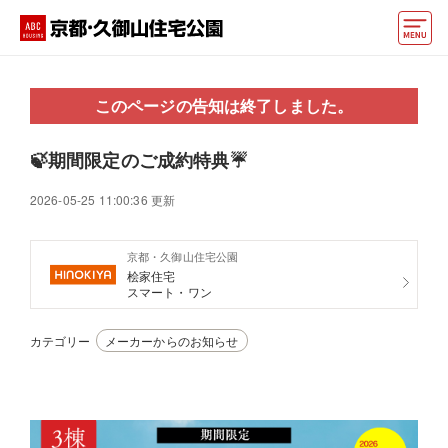
モデルハウス
このページの告知は終了しました。
おうちカウンター
🍃期間限定のご成約特典☔
イベント情報・プレゼント
2026-05-25 11:00:36 更新
アクセス
京都・久御山住宅公園
好みからモデルハウスを探す
桧家住宅
スマート・ワン
住まいづくりお役立ち情報
カテゴリー
メーカーからのお知らせ
他の展示場
ABCハウジングトップ
マイページ
アカウント登録