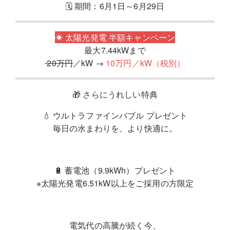
🗓 期間：6月1日～6月29日
☀ 太陽光発電 半額キャンペーン
最大7.44kWまで
20万円
／kW →
10万円／kW（税別）
🎁 さらにうれしい特典
💧 ウルトラファインバブル プレゼント
毎日の水まわりを、より快適に。
🔋 蓄電池（9.9kWh）プレゼント
※太陽光発電6.51kW以上をご採用の方限定
電気代の高騰が続く今、