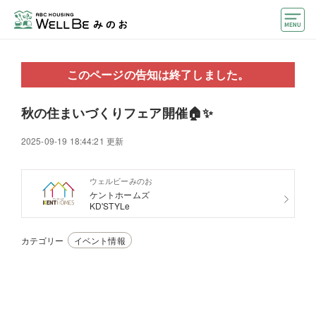
モデルハウス
このページの告知は終了しました。
住宅会社・ハウスメーカー
秋の住まいづくりフェア開催🏠✨
おうちカウンター
2025-09-19 18:44:21 更新
イベント情報・プレゼント
アクセス
ウェルビーみのお
ケントホームズ
KD'STYLe
好みからモデルハウスを探す
カテゴリー
イベント情報
住まいづくりお役立ち情報
他のABCハウジング
ABCハウジングトップ
マイページ
アカウント登録