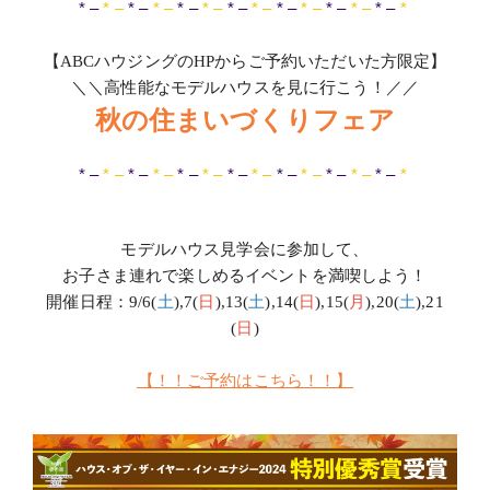
* –
* –
* –
* –
* –
* –
* –
* –
* –
* –
* –
* –
* –
*
【ABCハウジングのHPからご予約いただいた方限定】
＼＼高性能なモデルハウスを見に行こう！／／
秋の住まいづくりフェア
* –
* –
* –
* –
* –
* –
* –
* –
* –
* –
* –
* –
* –
*
モデルハウス見学会に参加して、
お子さま連れで楽しめるイベントを満喫しよう！
開催日程：
9/6(
土
),7(
日
),13(
土
),14(
日
),15(
月
),20(
土
),21
(
日
)
【！！ご予約はこちら！！】