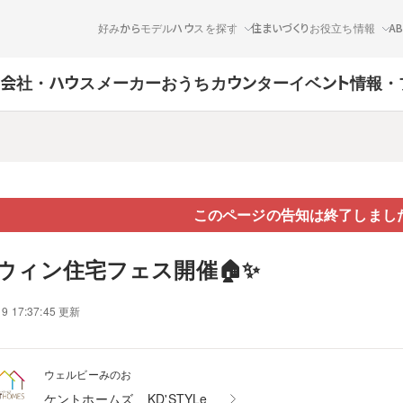
好みからモデルハウスを探す
住まいづくりお役立ち情報
A
会社・ハウスメーカー
おうちカウンター
イベント情報・
このページの告知は終了しまし
ウィン住宅フェス開催🏠✨
19 17:37:45 更新
ウェルビーみのお
ケントホームズ
KD'STYLe