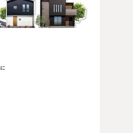
様に
ト
に
！