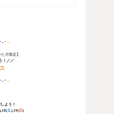
* –
* –
いた方限定】
う！／／
ス
* –
* –
、
喫しよう！
),18(
土
),19(
日
)