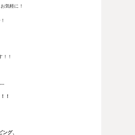
もお気軽に！
介！
す！！
---
り！！
ビング、