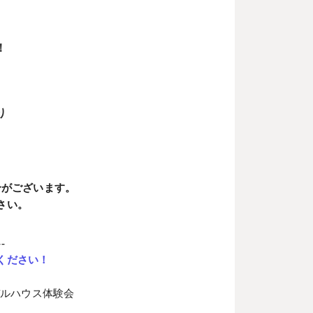
！
り
合がございます。
さい。
--
ください！
デルハウス体験会