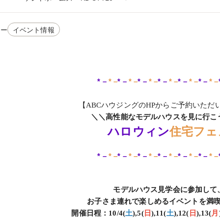
リー
イベント情報
* –
* –
* –
* –
* –
* –
* –
* –
* –
* –
* –
* –
【ABCハウジングのHPからご予約いただ
＼＼高性能なモデルハウスを見に行こ
ハロウィン
住宅フェ
* –
* –
* –
* –
* –
* –
* –
* –
* –
* –
* –
* –
モデルハウス見学会に参加して
お子さま連れで楽しめるイベントを満
開催日程：10
/4(
土
),5(
日
),11(
土
),12(
日
),13(
月