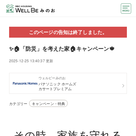
モデルハウス
このページの告知は終了しました。
住宅会社・ハウスメーカー
✨🏠「防災」を考えた家🏠キャンペーン🍁
おうちカウンター
2025-12-25 13:40:37 更新
イベント情報・プレゼント
アクセス
ウェルビーみのお
パナソニック ホームズ
カサートプレミアム
好みからモデルハウスを探す
カテゴリー
キャンペーン・特典
住まいづくりお役立ち情報
他のABCハウジング
ABCハウジングトップ
マイページ
アカウント登録
その時、家族を守れる